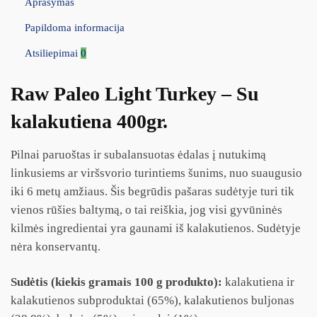
Aprašymas
Papildoma informacija
Atsiliepimai
0
Raw Paleo Light Turkey – Su
kalakutiena 400gr.
Pilnai paruoštas ir subalansuotas ėdalas į nutukimą
linkusiems ar viršsvorio turintiems šunims, nuo suaugusio
iki 6 metų amžiaus. Šis begrūdis pašaras sudėtyje turi tik
vienos rūšies baltymą, o tai reiškia, jog visi gyvūninės
kilmės ingredientai yra gaunami iš kalakutienos. Sudėtyje
nėra konservantų.
Sudėtis (kiekis gramais 100 g produkto):
kalakutiena ir
kalakutienos subproduktai (65%), kalakutienos buljonas