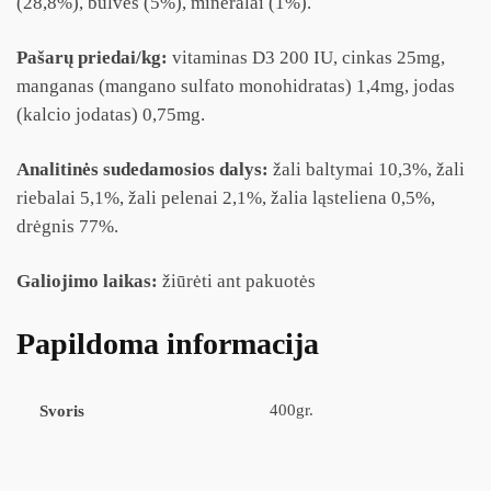
(28,8%), bulvės (5%), mineralai (1%).
Pašarų priedai/kg:
vitaminas D3 200 IU, cinkas 25mg,
manganas (mangano sulfato monohidratas) 1,4mg, jodas
(kalcio jodatas) 0,75mg.
Analitinės sudedamosios dalys:
žali baltymai 10,3%, žali
riebalai 5,1%, žali pelenai 2,1%, žalia ląsteliena 0,5%,
drėgnis 77%.
Galiojimo laikas:
žiūrėti ant pakuotės
Papildoma informacija
400gr.
Svoris