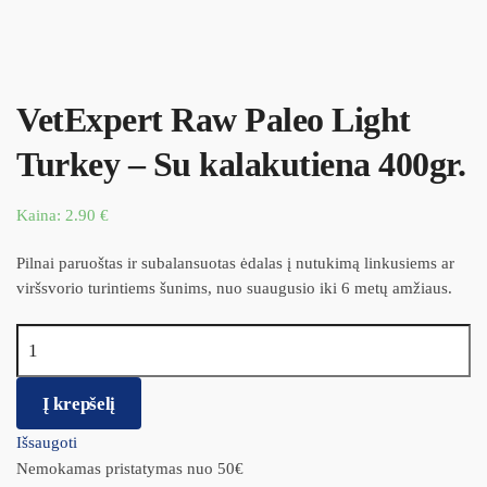
VetExpert Raw Paleo Light
Turkey – Su kalakutiena 400gr.
Kaina:
2.90
€
Pilnai paruoštas ir subalansuotas ėdalas į nutukimą linkusiems ar
viršsvorio turintiems šunims, nuo suaugusio iki 6 metų amžiaus.
produkto kiekis: VetExpert Raw Paleo Light Turkey – Su
kalakutiena 400gr.
Į krepšelį
Išsaugoti
Nemokamas pristatymas nuo 50€