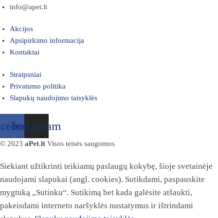
info@apet.lt
Akcijos
Apsipirkimo informacija
Kontaktai
Straipsniai
Privatumo politika
Slapukų naudojimo taisyklės
acebook
Instagram
© 2023
aPet.lt
Visos teisės saugomos
Siekiant užtikrinti teikiamų paslaugų kokybę, šioje svetainėje
naudojami slapukai (angl. cookies). Sutikdami, paspauskite
mygtuką „Sutinku“. Sutikimą bet kada galėsite atšaukti,
pakeisdami interneto naršyklės nustatymus ir ištrindami