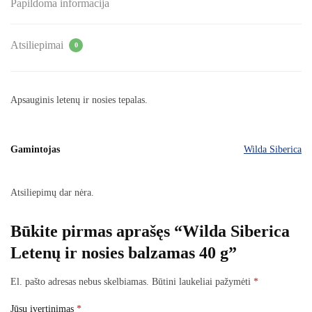
Papildoma informacija
Atsiliepimai
0
Apsauginis letenų ir nosies tepalas.
Gamintojas
Wilda Siberica
Atsiliepimų dar nėra.
Būkite pirmas aprašęs “Wilda Siberica
Letenų ir nosies balzamas 40 g”
El. pašto adresas nebus skelbiamas.
Būtini laukeliai pažymėti
*
Jūsų įvertinimas
*