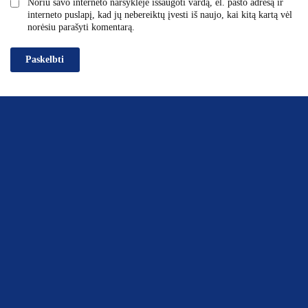
Noriu savo interneto naršyklėje išsaugoti vardą, el. pašto adresą ir
interneto puslapį, kad jų nebereiktų įvesti iš naujo, kai kitą kartą vėl
norėsiu parašyti komentarą.