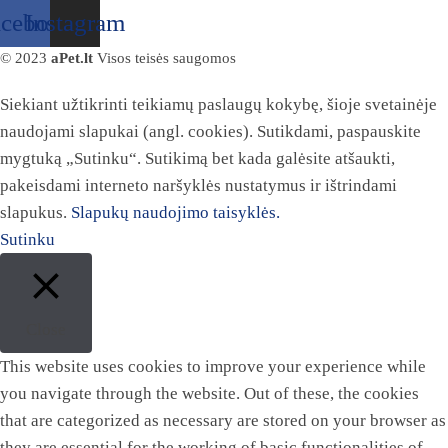
acebook
Instagram
© 2023
aPet.lt
Visos teisės saugomos
Siekiant užtikrinti teikiamų paslaugų kokybę, šioje svetainėje
naudojami slapukai (angl. cookies). Sutikdami, paspauskite
mygtuką „Sutinku“. Sutikimą bet kada galėsite atšaukti,
pakeisdami interneto naršyklės nustatymus ir ištrindami
slapukus.
Slapukų naudojimo taisyklės.
Sutinku
Close
This website uses cookies to improve your experience while
you navigate through the website. Out of these, the cookies
that are categorized as necessary are stored on your browser as
they are essential for the working of basic functionalities of