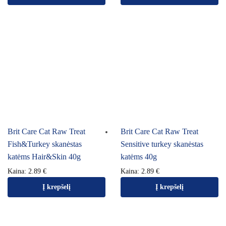
Brit Care Cat Raw Treat
Brit Care Cat Raw Treat
Fish&Turkey skanėstas
Sensitive turkey skanėstas
katėms Hair&Skin 40g
katėms 40g
Kaina:
2.89
€
Kaina:
2.89
€
Į krepšelį
Į krepšelį