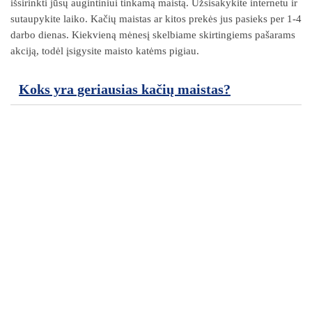
išsirinkti jūsų augintiniui tinkamą maistą. Užsisakykite internetu ir
sutaupykite laiko. Kačių maistas ar kitos prekės jus pasieks per 1-4
darbo dienas. Kiekvieną mėnesį skelbiame skirtingiems pašarams
akciją, todėl įsigysite maisto katėms pigiau.
Koks yra geriausias kačių maistas?