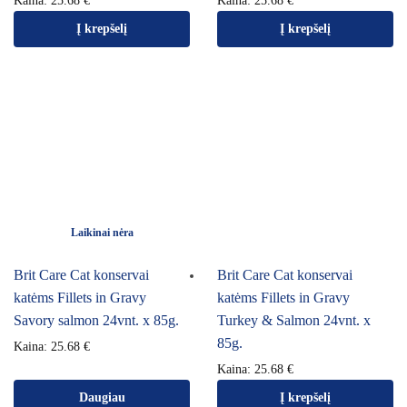
Kaina:
25.68
€
Kaina:
25.68
€
Į krepšelį
Į krepšelį
Laikinai nėra
Brit Care Cat konservai
Brit Care Cat konservai
katėms Fillets in Gravy
katėms Fillets in Gravy
Savory salmon 24vnt. x 85g.
Turkey & Salmon 24vnt. x
85g.
Kaina:
25.68
€
Kaina:
25.68
€
Daugiau
Į krepšelį