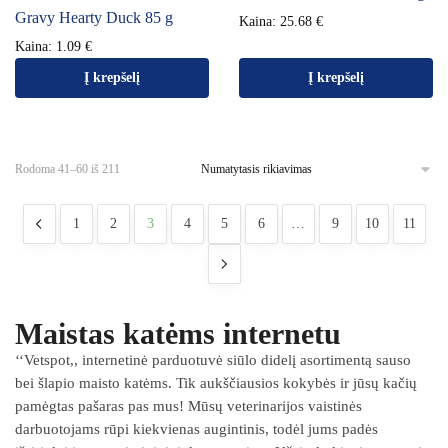
Gravy Hearty Duck 85 g
Kaina:
25.68
€
Kaina:
1.09
€
Į krepšelį
Į krepšelį
Rodoma 41–60 iš 211
1
2
3
4
5
6
…
9
10
11
Maistas katėms internetu
‘‘Vetspot,, internetinė parduotuvė siūlo didelį asortimentą sauso
bei šlapio maisto katėms. Tik aukščiausios kokybės ir jūsų kačių
pamėgtas pašaras pas mus! Mūsų veterinarijos vaistinės
darbuotojams rūpi kiekvienas augintinis, todėl jums padės