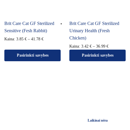
Brit Care Cat GF Sterilized
Brit Care Cat GF Sterilized
Sensitive (Fesh Rabbit)
Urinary Health (Fresh
Chicken)
Kaina:
3.85
€
–
41.78
€
Kaina:
3.42
€
–
36.99
€
Pasirinkti savybes
Pasirinkti savybes
Laikinai nėra