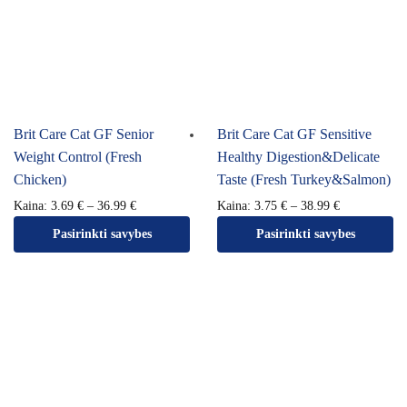
Brit Care Cat GF Senior
Brit Care Cat GF Sensitive
Weight Control (Fresh
Healthy Digestion&Delicate
Chicken)
Taste (Fresh Turkey&Salmon)
Kaina:
3.69
€
–
36.99
€
Kaina:
3.75
€
–
38.99
€
Pasirinkti savybes
Pasirinkti savybes