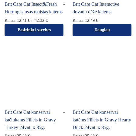
Brit Care Cat Insect&Fresh
Brit Care Cat Interactive
Herring sausas maistas katėms
dovanų dėžė katėms
Kaina:
12.41
€
–
42.32
€
Kaina:
12.49
€
Pasirinkti savybes
Daugiau
Brit Care Cat konservai
Brit Care Cat konservai
kačiukams Fillets in Gravy
katėms Fillets in Gravy Hearty
Turkey 24vnt. x 85g.
Duck 24vnt. x 85g.