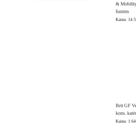
& Mobility
šunims
Kaina:
14.
Brit GF Ve
kons. kat
Kaina:
1.6