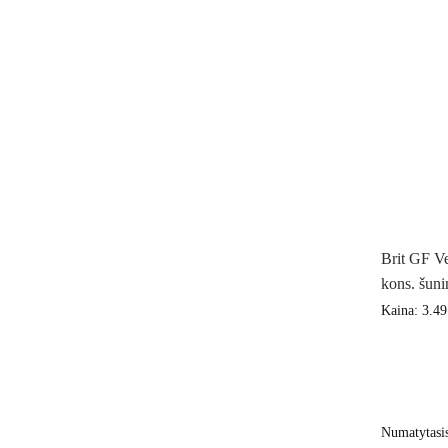
Brit GF Ve
kons. šun
Kaina:
3.4