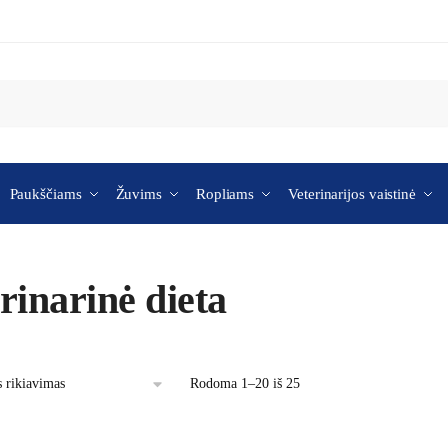
Paukščiams
Žuvims
Ropliams
Veterinarijos vaistinė
rinarinė dieta
Rodoma 1–20 iš 25