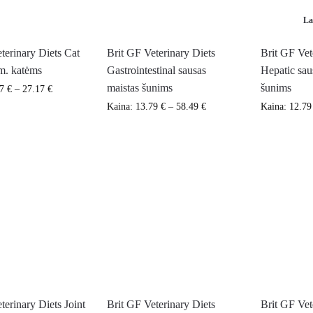
La
terinary Diets Cat
Brit GF Veterinary Diets
Brit GF Vet
.m. katėms
Gastrointestinal sausas
Hepatic sau
maistas šunims
šunims
07
€
–
27.17
€
Kaina:
13.79
€
–
58.49
€
Kaina:
12.7
terinary Diets Joint
Brit GF Veterinary Diets
Brit GF Vet