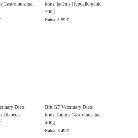
s Gastrointestinal
kons. katėms Hypoallergenic
200g
€
Kaina:
1.59
€
erinary Diets
Brit GF Veterinary Diets
s Diabetes
kons. šunims Gastrointestinal
400g
€
Kaina:
3.49
€