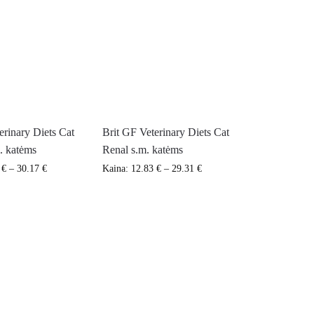
erinary Diets Cat
Brit GF Veterinary Diets Cat
. katėms
Renal s.m. katėms
7
€
–
30.17
€
Kaina:
12.83
€
–
29.31
€