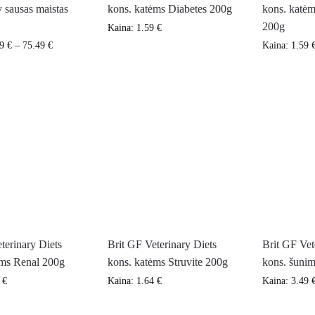
 sausas maistas
kons. katėms Diabetes 200g
kons. katėm
200g
Kaina:
1.59
€
59
€
–
75.49
€
Kaina:
1.59
terinary Diets
Brit GF Veterinary Diets
Brit GF Vet
ėms Renal 200g
kons. katėms Struvite 200g
kons. šunim
4
€
Kaina:
1.64
€
Kaina:
3.49