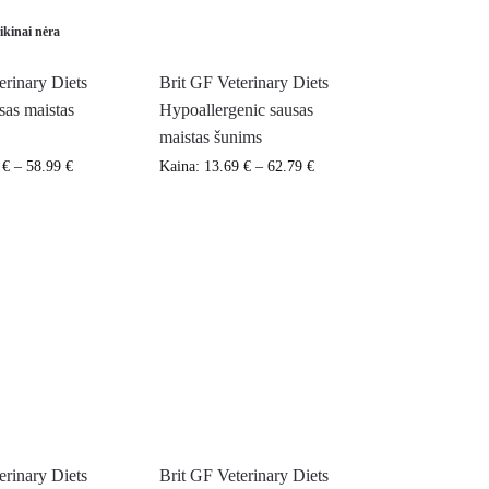
ikinai nėra
erinary Diets
Brit GF Veterinary Diets
sas maistas
Hypoallergenic sausas
maistas šunims
9
€
–
58.99
€
Kaina:
13.69
€
–
62.79
€
erinary Diets
Brit GF Veterinary Diets