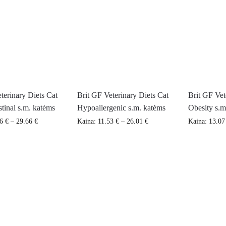
terinary Diets Cat
Brit GF Veterinary Diets Cat
Brit GF Vet
stinal s.m. katėms
Hypoallergenic s.m. katėms
Obesity s.m
06
€
–
29.66
€
Kaina:
11.53
€
–
26.01
€
Kaina:
13.0