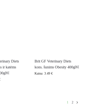
erinary Diets
Brit GF Veterinary Diets
s ir katėms
kons. šunims Obesity 400g￼
400g￼
Kaina:
3.49
€
€
1
2