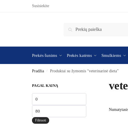
Susisiekite
Ieškoti
Prekės šunims
Prekės katėms
Smulkiems
Pradžia
/
Produktai su žymomis “veterinarinė dieta”
vete
PAGAL KAINĄ
Filtruoti