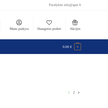
Parašykite info@apet.lt
Mano paskyra
Išsaugotos prekės
Akcijos
0.00
€
0
1
2