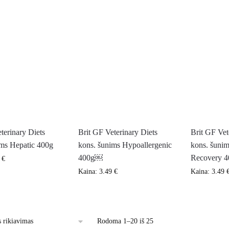
terinary Diets
Brit GF Veterinary Diets
Brit GF Vet
ims Hepatic 400g
kons. šunims Hypoallergenic
kons. šunim
400g￼
Recovery 
9
€
Kaina:
3.49
€
Kaina:
3.49
Rodoma 1–20 iš 25