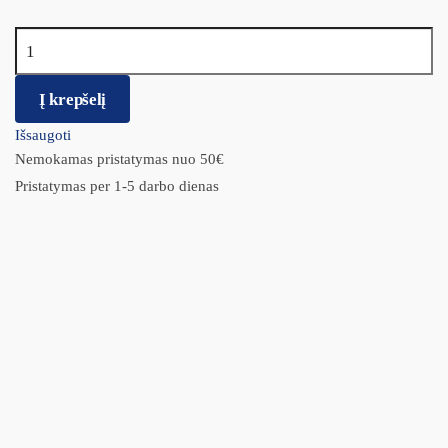
produkto kiekis: ACANA Ranchlands Dog
Į krepšelį
Išsaugoti
Nemokamas pristatymas nuo 50€
Pristatymas per 1-5 darbo dienas