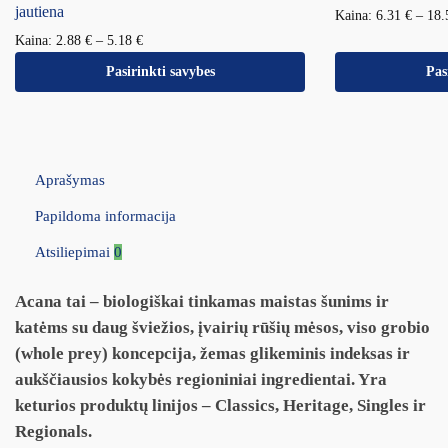
jautiena
Kaina:
6.31
€
–
18
Kaina:
2.88
€
–
5.18
€
Pasirinkti savybes
Pas
Aprašymas
Papildoma informacija
Atsiliepimai
0
Acana tai – biologiškai tinkamas maistas šunims ir
katėms su daug šviežios, įvairių rūšių mėsos, viso grobio
(whole prey) koncepcija, žemas glikeminis indeksas ir
aukščiausios kokybės regioniniai ingredientai. Yra
keturios produktų linijos – Classics, Heritage, Singles ir
Regionals.