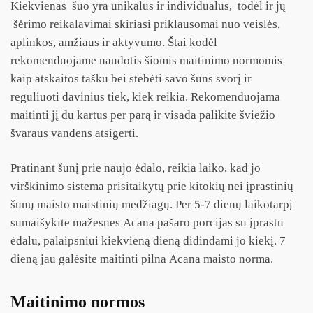
Kiekvienas šuo yra unikalus ir individualus, todėl ir jų
šėrimo reikalavimai skiriasi priklausomai nuo veislės,
aplinkos, amžiaus ir aktyvumo. Štai kodėl
rekomenduojame naudotis šiomis maitinimo normomis
kaip atskaitos tašku bei stebėti savo šuns svorį ir
reguliuoti davinius tiek, kiek reikia. Rekomenduojama
maitinti jį du kartus per parą ir visada palikite šviežio
švaraus vandens atsigerti.
Pratinant šunį prie naujo ėdalo, reikia laiko, kad jo
virškinimo sistema prisitaikytų prie kitokių nei įprastinių
šunų maisto maistinių medžiagų. Per 5-7 dienų laikotarpį
sumaišykite mažesnes Acana pašaro porcijas su įprastu
ėdalu, palaipsniui kiekvieną dieną didindami jo kiekį. 7
dieną jau galėsite maitinti pilna Acana maisto norma.
Maitinimo normos