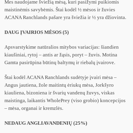
Mes naudojame šviežią mėsą, kuri pasižymi puikiomis
maistinėmis savybėmis. Štai kodėl ½ mėsos ir žuvies
ACANA Ranchlands pašare yra šviežia ir ½ yra džiovinta.
DAUG ĮVAIRIOS MĖSOS (5)
Apsvarstykime natūralios mitybos variacijas: šiandien
kiaušiniai, rytoj – antis ar žąsis, poryt – žuvis. Motina
Gamta pasirūpina būtinų baltymų ir riebalų įvairove.
Štai kodėl ACANA Ranchlands sudėtyje įvairi mėsa –
Angus jautiena, žole maitintų ėriukų mėsa, Jorkšyro
kiauliena, bizoniena ir švarių vandenų žuvys, viskas
maistinga, laikantis WholePrey (viso grobio) koncepcijos
– mėsa, organai ir kremzlės.
NEDAUG ANGLIAVANDENIŲ (25%)