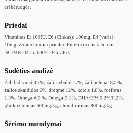
erškėtuogės.
Priedai
Vitaminas E: 100IU, E6 (Cinkas): 100mg, E4 (varis):
10mg. Zootechniniai priedai: Enterococcus faecium
NCIMB10415: 600×10^6 CFU.
Sudėties analizė
Žali baltymai 35 %, žali riebalai 17%, žali pelenai 8,5%,
žalios skaidulos 6%, drėgmė 12%, kalcis 1,8%, fosforas
1,3%, Omega-6 2 %, Omega-3 1%, DHA/EPA 0,2%/0,2%,
gliukozaminas 600mg/kg, chondroitinas 800mg/kg.
Šėrimo nurodymai