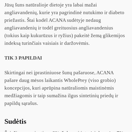
Jūsų šuns natūralioje dietoje yra labai mažai
angliavandenių, kurie yra pagrindinė nutukimo ir diabeto
priežastis. Štai kodėl ACANA sudėtyje nedaug
angliavandenių ir todėl greituosius angliavandenius
(tokius kaip kukurūzus ir ryžius) pakeitė žemą glikemijos
indeksą turinčiais vaisiais ir daržovėmis.
TIK 3 PAPILDAI
Skirtingai nei įprastiniuose šunų pašaruose, ACANA
pašare daug mėsos laikantis WholePrey (viso grobio)
koncepcijos, kuri aprūpina natūraliomis maistinėmis
medžiagomis ir taip sumažina ilgus sintetinių priedų ir
papildų sąrašus.
Sudėtis