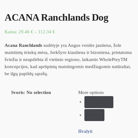
ACANA Ranchlands Dog
Kaina:
29.46
€
–
112.34
€
Acana Ranchlands
sudėtyje yra Angus veislės jautiena, žole
maintintų ėriukų mėsa, Jorkšyro kiauliena ir bizoniena, pristatoma
šviežia ir neapdirbta iš vietinio regiono, laikantis WholePreyTM
koncepcijos, kad aprūpintų maistingomis medžiagomis natūraliai,
be ilgų papildų sąrašų.
Svoris
:
No selection
More options
11,40 kg
2kg
Išvalyti