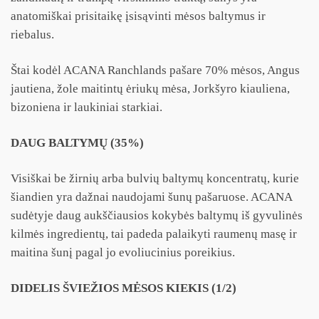
anatomiškai prisitaikę įsisąvinti mėsos baltymus ir
riebalus.
Štai kodėl ACANA Ranchlands pašare 70% mėsos, Angus
jautiena, žole maitintų ėriukų mėsa, Jorkšyro kiauliena,
bizoniena ir laukiniai starkiai.
DAUG BALTYMŲ (35%)
Visiškai be žirnių arba bulvių baltymų koncentratų, kurie
šiandien yra dažnai naudojami šunų pašaruose. ACANA
sudėtyje daug aukščiausios kokybės baltymų iš gyvulinės
kilmės ingredientų, tai padeda palaikyti raumenų masę ir
maitina šunį pagal jo evoliucinius poreikius.
DIDELIS ŠVIEŽIOS MĖSOS KIEKIS (1/2)