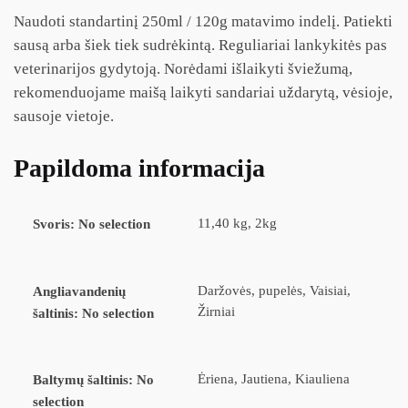
Naudoti standartinį 250ml / 120g matavimo indelį. Patiekti
sausą arba šiek tiek sudrėkintą. Reguliariai lankykitės pas
veterinarijos gydytoją. Norėdami išlaikyti šviežumą,
rekomenduojame maišą laikyti sandariai uždarytą, vėsioje,
sausoje vietoje.
Papildoma informacija
11,40 kg, 2kg
Svoris
:
No selection
Daržovės, pupelės, Vaisiai,
Angliavandenių
Žirniai
šaltinis
:
No selection
Ėriena, Jautiena, Kiauliena
Baltymų šaltinis
:
No
selection