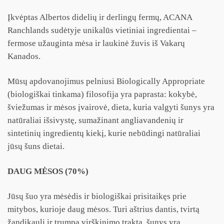
Įkvėptas Albertos didelių ir derlingų fermų, ACANA
Ranchlands sudėtyje unikalūs vietiniai ingredientai –
fermose užauginta mėsa ir laukinė žuvis iš Vakarų
Kanados.
Mūsų apdovanojimus pelniusi Biologically Appropriate
(biologiškai tinkama) filosofija yra paprasta: kokybė,
šviežumas ir mėsos įvairovė, dieta, kuria valgyti šunys yra
natūraliai išsivystę, sumažinant angliavandenių ir
sintetinių ingredientų kiekį, kurie nebūdingi natūraliai
jūsų šuns dietai.
DAUG MĖSOS (70%)
Jūsų šuo yra mėsėdis ir biologiškai prisitaikęs prie
mitybos, kurioje daug mėsos. Turi aštrius dantis, tvirtą
žandikaulį ir trumpą virškinimo traktą, šunys yra