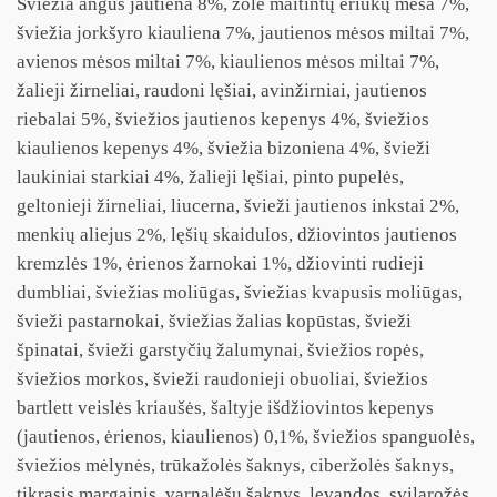
Šviežia angus jautiena 8%, žole maitintų ėriukų mėsa 7%,
šviežia jorkšyro kiauliena 7%, jautienos mėsos miltai 7%,
avienos mėsos miltai 7%, kiaulienos mėsos miltai 7%,
žalieji žirneliai, raudoni lęšiai, avinžirniai, jautienos
riebalai 5%, šviežios jautienos kepenys 4%, šviežios
kiaulienos kepenys 4%, šviežia bizoniena 4%, švieži
laukiniai starkiai 4%, žalieji lęšiai, pinto pupelės,
geltonieji žirneliai, liucerna, švieži jautienos inkstai 2%,
menkių aliejus 2%, lęšių skaidulos, džiovintos jautienos
kremzlės 1%, ėrienos žarnokai 1%, džiovinti rudieji
dumbliai, šviežias moliūgas, šviežias kvapusis moliūgas,
švieži pastarnokai, šviežias žalias kopūstas, švieži
špinatai, švieži garstyčių žalumynai, šviežios ropės,
šviežios morkos, švieži raudonieji obuoliai, šviežios
bartlett veislės kriaušės, šaltyje išdžiovintos kepenys
(jautienos, ėrienos, kiaulienos) 0,1%, šviežios spanguolės,
šviežios mėlynės, trūkažolės šaknys, ciberžolės šaknys,
tikrasis margainis, varnalėšų šaknys, levandos, svilarožės,