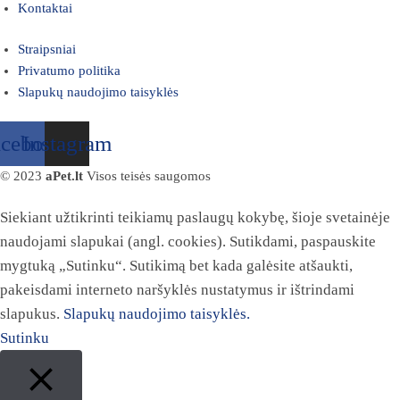
Kontaktai
Straipsniai
Privatumo politika
Slapukų naudojimo taisyklės
acebook
Instagram
© 2023
aPet.lt
Visos teisės saugomos
Siekiant užtikrinti teikiamų paslaugų kokybę, šioje svetainėje
naudojami slapukai (angl. cookies). Sutikdami, paspauskite
mygtuką „Sutinku“. Sutikimą bet kada galėsite atšaukti,
pakeisdami interneto naršyklės nustatymus ir ištrindami
slapukus.
Slapukų naudojimo taisyklės.
Sutinku