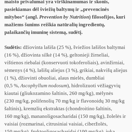
maisto privalumai yra virškinamumas ir skonis,
pasiekiamas dėl šviežių baltymų ir „prevencinės
mitybos“ (angl.
Prevention by Nutrition
) filosofijos, kuri
mažiems šunims reiškia natūralių ingredientų,
palaikančių imuninę sistemą, sudėtį.
Sudėtis:
džiovinta lašiša (25 %), šviežios lašišos baltymai
(16 %), džiovinta silkė (14 %), geltonieji žirneliai,
vištienos riebalai (konservuoti tokoferoliais), avinžirniai,
sėmenys (4 %), lašišų aliejus (3 %), grikiai, nakvišų aliejus
(1 %), džiovinti obuoliai, alaus mielės, dumbliai
(0,5 %,
Ascophyllum nodosum
), hidrolizuoti vėžiagyvių
kiautai (gliukozamino šaltinis, 260 mg/kg), mėlynės
(230 mg/kg, polifenolių 70 mg/kg ir flavonoidų 30 mg/kg
šaltinis), kremzlių ekstraktas (chondroitino šaltinis,
160 mg/kg), mananoligosacharidai (150 mg/kg), žolelės ir
vaisiai (rozmarinai, citrusiniai vaisiai, ciberžolės,
150 mg/kg), fruktooligosacharidai (100 mg/kg), juka