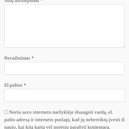
Jūsų atsiliepimas
*
Pavadinimas
*
El.paštas
*
Noriu savo interneto naršyklėje išsaugoti vardą, el.
pašto adresą ir interneto puslapį, kad jų nebereiktų įvesti iš
naujo, kai kitą kartą vėl norėsiu parašyti komentarą.