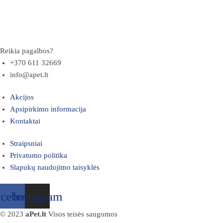
Reikia pagalbos?
+370 611 32669
info@apet.lt
Akcijos
Apsipirkimo informacija
Kontaktai
Straipsniai
Privatumo politika
Slapukų naudojimo taisyklės
acebook
Instagram
© 2023
aPet.lt
Visos teisės saugomos