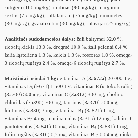
šidigera (100 mg/kg), inulinas (90 mg/kg), margainių
sėklos (75 mg/kg), šaltalankiai (75 mg/kg), ramunėlės
(30 mg/kg), gvazdikėliai (30 mg/kg), šalavijai (25 mg/kg).
Analitinės sudedamosios dalys:
žali baltymai 32,0 %,
riebalų kiekis 18,0 %, drėgmė 10,0 %, žali pelenai 8,4 %,
žalia ląsteliena 1,8 %, kalcis 1,3 %, fosforas 1,0 %, omega-
3 riebalų rūgštys 2,4 %, omega-6 riebalų rūgštys 2,7 %.
Maistiniai priedai 1 kg:
vitaminas A (3a672a) 20 000 TV;
vitaminas D
(E671) 1 500 TV; vitaminas E (α-tokoferolis)
3
(3a700) 500 mg; vitaminas C (3a312) 300 mg; cholino
chloridas (3a890) 700 mg; taurinas (3a370) 200 mg;
biotinas (3a880) 3 mg; vitaminas B
(3a821) 1 mg;
1
vitaminas B
4 mg; niacinamidas (3a315) 12 mg; kalcio D-
2
pantotenatas (3a841) 10 mg; vitaminas B
(3a831) 1 mg;
6
folio rūgštis (3a316) 0,5 mg; vitaminas B
0,04 mg; cinko
12