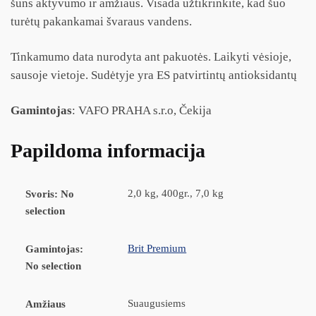
šuns aktyvumo ir amžiaus. Visada užtikrinkite, kad šuo
turėtų pakankamai švaraus vandens.
Tinkamumo data nurodyta ant pakuotės. Laikyti vėsioje,
sausoje vietoje. Sudėtyje yra ES patvirtintų antioksidantų
Gamintojas
: VAFO PRAHA s.r.o, Čekija
Papildoma informacija
2,0 kg, 400gr., 7,0 kg
Svoris
:
No
selection
Brit Premium
Gamintojas
:
No selection
Suaugusiems
Amžiaus