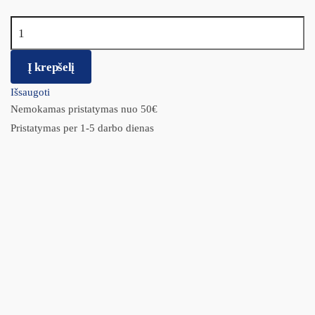
produkto kiekis: Brit Care Mini Hair&Skin
Į krepšelį
Išsaugoti
Nemokamas pristatymas nuo 50€
Pristatymas per 1-5 darbo dienas