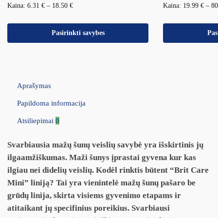
Kaina:
6.31
€
–
18.50
€
Kaina:
19.99
€
–
8
Pasirinkti savybes
Pas
Aprašymas
Papildoma informacija
Atsiliepimai
0
Svarbiausia mažų šunų veislių savybė yra išskirtinis jų
ilgaamžiškumas. Maži šunys įprastai gyvena kur kas
ilgiau nei didelių veislių. Kodėl rinktis būtent “Brit Care
Mini” liniją? Tai yra vienintelė mažų šunų pašaro be
grūdų linija, skirta visiems gyvenimo etapams ir
atitaikant jų specifinius poreikius. Svarbiausi