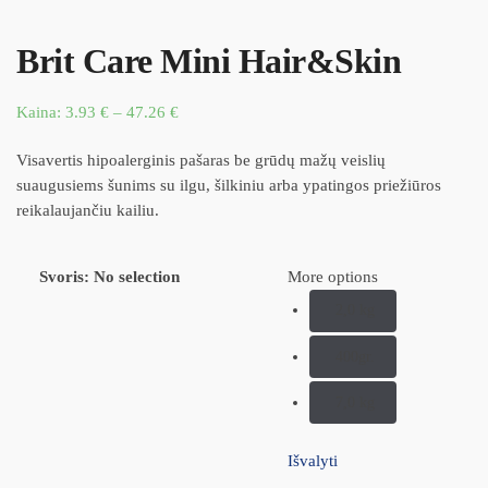
Brit Care Mini Hair&Skin
Kaina:
3.93
€
–
47.26
€
Visavertis hipoalerginis pašaras be grūdų mažų veislių
suaugusiems šunims su ilgu, šilkiniu arba ypatingos priežiūros
reikalaujančiu kailiu.
Svoris
:
No selection
More options
2,0 kg
400gr.
7,0 kg
Išvalyti