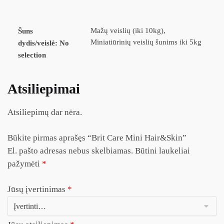
Mažų veislių (iki 10kg),
Šuns
Miniatiūrinių veislių šunims iki 5kg
dydis/veislė
:
No
selection
Atsiliepimai
Atsiliepimų dar nėra.
Būkite pirmas aprašęs “Brit Care Mini Hair&Skin”
El. pašto adresas nebus skelbiamas.
Būtini laukeliai
pažymėti
*
Jūsų įvertinimas
*