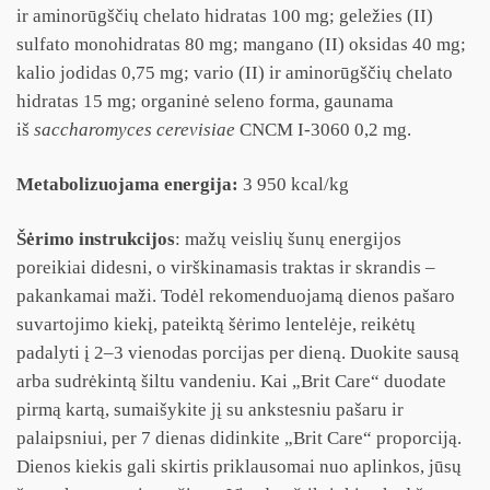
ir aminorūgščių chelato hidratas 100 mg; geležies (II)
sulfato monohidratas 80 mg; mangano (II) oksidas 40 mg;
kalio jodidas 0,75 mg; vario (II) ir aminorūgščių chelato
hidratas 15 mg; organinė seleno forma, gaunama
iš
saccharomyces cerevisiae
CNCM I-3060 0,2 mg.
Metabolizuojama energija:
3 950
kcal/kg
Šėrimo instrukcijos
: mažų veislių šunų energijos
poreikiai didesni, o virškinamasis traktas ir skrandis –
pakankamai maži. Todėl rekomenduojamą dienos pašaro
suvartojimo kiekį, pateiktą šėrimo lentelėje, reikėtų
padalyti į 2–3 vienodas porcijas per dieną. Duokite sausą
arba sudrėkintą šiltu vandeniu. Kai „Brit Care“ duodate
pirmą kartą, sumaišykite jį su ankstesniu pašaru ir
palaipsniui, per 7 dienas didinkite „Brit Care“ proporciją.
Dienos kiekis gali skirtis priklausomai nuo aplinkos, jūsų