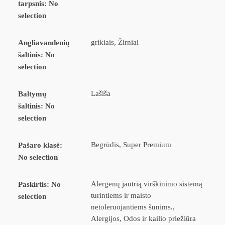
tarpsnis
:
No
selection
grikiais, Žirniai
Angliavandenių
šaltinis
:
No
selection
Lašiša
Baltymų
šaltinis
:
No
selection
Begrūdis, Super Premium
Pašaro klasė
:
No selection
Alergenų jautrią virškinimo sistemą
Paskirtis
:
No
turintiems ir maisto
selection
netoleruojantiems šunims.,
Alergijos, Odos ir kailio priežiūra