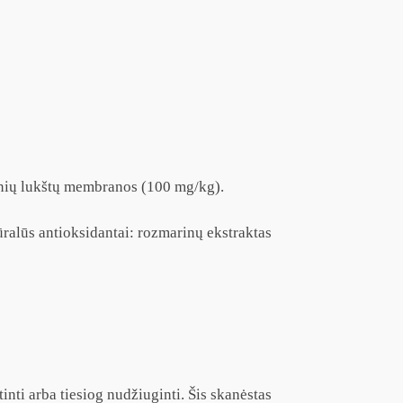
šinių lukštų membranos (100 mg/kg).
ūralūs antioksidantai: rozmarinų ekstraktas
nti arba tiesiog nudžiuginti. Šis skanėstas