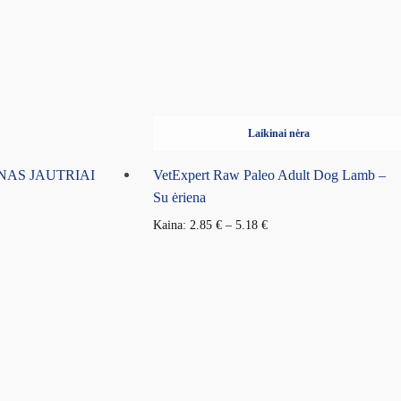
Laikinai nėra
AS JAUTRIAI
VetExpert Raw Paleo Adult Dog Lamb –
Su ėriena
Kaina:
2.85
€
–
5.18
€