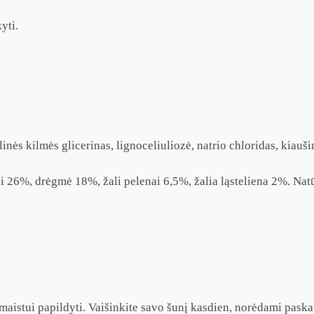
yti.
inės kilmės glicerinas, lignoceliuliozė, natrio chloridas, kiau
ai 26%, drėgmė 18%, žali pelenai 6,5%, žalia ląsteliena 2%. Nat
aistui papildyti. Vaišinkite savo šunį kasdien, norėdami paskati