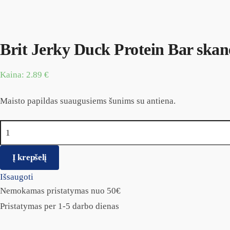
Brit Jerky Duck Protein Bar skan
Kaina:
2.89
€
Maisto papildas suaugusiems šunims su antiena.
produkto kiekis: Brit Jerky Duck Protein Bar skanėstas
Į krepšelį
Išsaugoti
Nemokamas pristatymas nuo 50€
Pristatymas per 1-5 darbo dienas