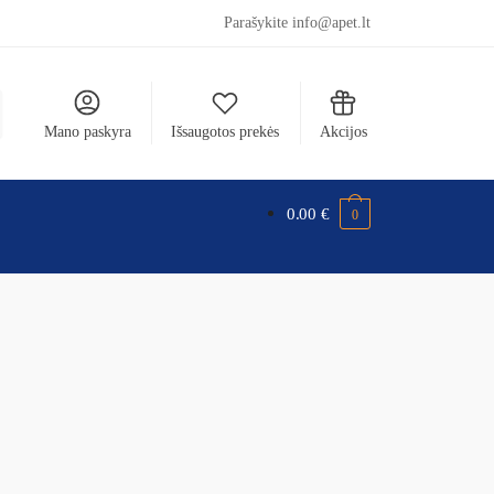
Parašykite info@apet.lt
Mano paskyra
Išsaugotos prekės
Akcijos
0.00
€
0