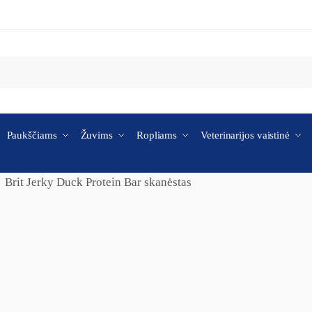
Paukščiams
Žuvims
Ropliams
Veterinarijos vaistinė
Brit Jerky Duck Protein Bar skanėstas