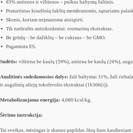
85% antienos ir vištienos – puikus baltymų šaltinis.
Praturtintas kiaušinių lukštų membranomis, sąnariams palaik
Skonis, kuriam neįmanoma atsispirti.
Tik natūralūs antioksidantai: rozmarinų ekstraktas.
Be grūdų – be dažiklių – be cukraus – be GMO.
Pagaminta ES.
Sudėtis:
vištiena be kaulų (59%), antiena be kaulų (26%), augal
Analitinės sudedamosios dalys:
žali baltymai 31%, žali riebal
ir augalinių aliejų tokoferolio ekstraktai (1b306(i)).
Metabolizuojama energija:
4,080 kcal/kg.
Šėrimo instrukcija:
Tai sveikas, mėsingas ir skanus papildas Jūsų šuns kasdieniam m