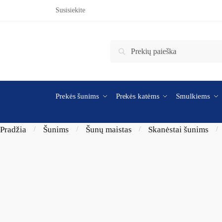
Skip to navigation
Skip to content
Susisiekite
Ieškoti:
Ieškoti
Prekės šunims
Prekės katėms
Smulkiems
Pradžia
Šunims
Šunų maistas
Skanėstai šunims
/
/
/
/