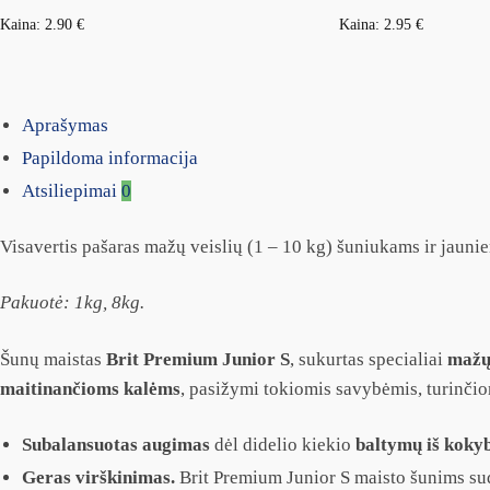
Kaina:
2.90
€
Kaina:
2.95
€
Aprašymas
Papildoma informacija
Atsiliepimai
0
Visavertis pašaras mažų veislių (1 – 10 kg) šuniukams ir jauni
Pakuotė: 1kg,
8kg.
Šunų maistas
Brit Premium Junior S
, sukurtas specialiai
mažų 
maitinančioms kalėms
, pasižymi tokiomis savybėmis, turinčiom
Subalansuotas augimas
dėl didelio kiekio
baltymų iš kokyb
Geras virškinimas.
Brit Premium Junior S maisto šunims su