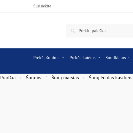
Skip to navigation
Skip to content
Susisiekite
Ieškoti:
Ieškoti
Prekės šunims
Prekės katėms
Smulkiems
Pradžia
Šunims
Šunų maistas
Šunų ėdalas kasdien
/
/
/