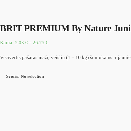
BRIT PREMIUM By Nature Juni
Kaina:
5.03
€
–
26.75
€
Visavertis pašaras mažų veislių (1 – 10 kg) šuniukams ir jauni
Svoris
:
No selection