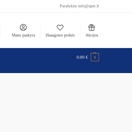
Parašykite info@apet.lt
Mano paskyra
Išsaugotos prekės
Akcijos
0.00
€
0