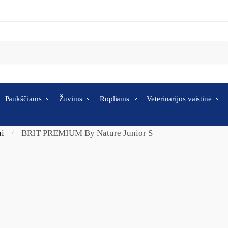
Paukščiams
Žuvims
Ropliams
Veterinarijos vaistinė
ai
BRIT PREMIUM By Nature Junior S
/