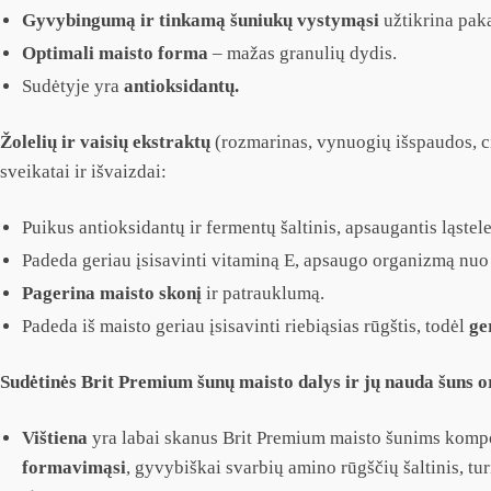
Gyvybingumą ir tinkamą šuniukų vystymąsi
užtikrina pak
Optimali maisto forma
– mažas granulių dydis.
Sudėtyje yra
antioksidantų.
Žolelių ir vaisių ekstraktų
(rozmarinas, vynuogių išspaudos, cib
sveikatai ir išvaizdai:
Puikus antioksidantų ir fermentų šaltinis, apsaugantis ląste
Padeda geriau įsisavinti vitaminą E, apsaugo organizmą nuo 
Pagerina maisto skonį
ir patrauklumą.
Padeda iš maisto geriau įsisavinti riebiąsias rūgštis, todėl
ge
Sudėtinės Brit Premium šunų maisto dalys ir jų nauda šuns 
Vištiena
yra labai skanus Brit Premium maisto šunims kompon
formavimąsi
, gyvybiškai svarbių amino rūgščių šaltinis, tur