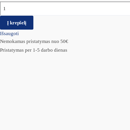
produkto kiekis: BRIT PREMIUM By Nature Junior S
Į krepšelį
Išsaugoti
Nemokamas pristatymas nuo 50€
Pristatymas per 1-5 darbo dienas