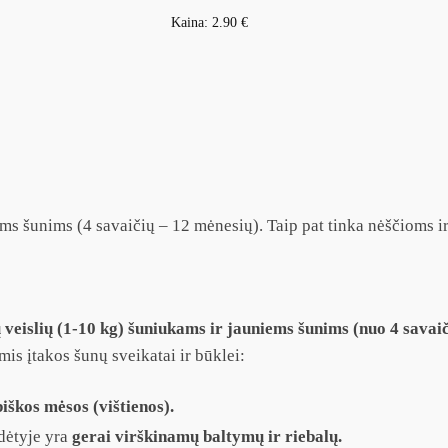
Kaina:
2.90
€
ems šunims (4 savaičių – 12 mėnesių). Taip pat tinka nėščioms 
veislių (1-10 kg) šuniukams ir jauniems šunims (nuo 4 savaič
is įtakos šunų sveikatai ir būklei:
iškos mėsos (vištienos).
dėtyje yra
gerai virškinamų baltymų ir riebalų.