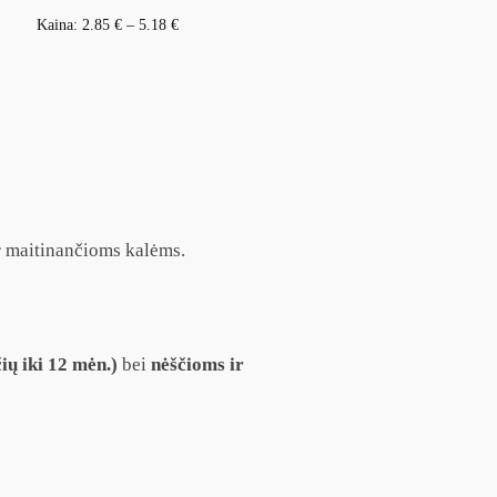
Kaina:
2.85
€
–
5.18
€
ir maitinančioms kalėms.
ių iki 12 mėn.)
bei
nėščioms ir