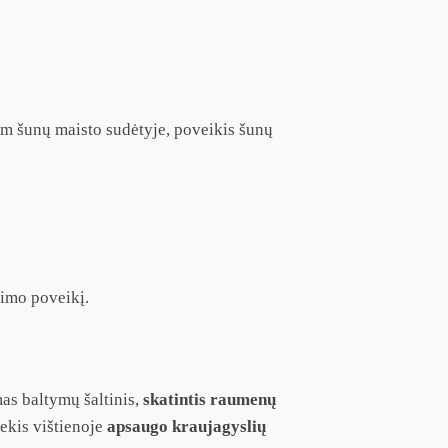
ium šunų maisto sudėtyje, poveikis šunų
jimo poveikį.
as baltymų šaltinis,
skatintis raumenų
iekis vištienoje
apsaugo kraujagyslių