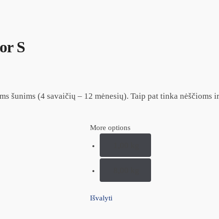
or S
ems šunims (4 savaičių – 12 mėnesių). Taip pat tinka nėščioms 
More options
1,00 kg
8,00 kg
Išvalyti