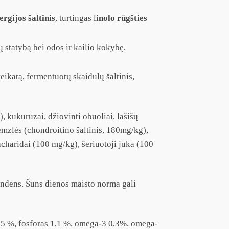
ergijos šaltinis
, turtingas l
inolo rūgšties
ų statybą bei odos ir kailio kokybę,
veikatą, fermentuotų skaidulų šaltinis,
, kukurūzai, džiovinti obuoliai, lašišų
emzlės (chondroitino šaltinis, 180mg/kg),
acharidai (100 mg/kg), šeriuotoji juka (100
andens. Šuns dienos maisto norma gali
 1,5 %, fosforas 1,1 %, omega-3 0,3%, omega-