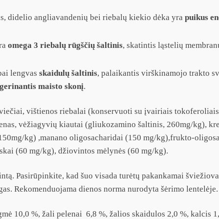
, didelio angliavandenių bei riebalų kiekio dėka yra
puikus en
yra
omega 3 riebalų rūgščių šaltinis
, skatintis ląstelių membran
abai lengvas
skaidulų šaltinis
, palaikantis virškinamojo trakto s
gerinantis maisto skonį
.
čiai, vištienos riebalai (konservuoti su įvairiais tokoferoliais)
genas, vėžiagyvių kiautai (gliukozamino šaltinis, 260mg/kg), kr
lė, 150mg/kg) ,manano oligosacharidai (150 mg/kg),frukto-oligos
skai (60 mg/kg), džiovintos mėlynės (60 mg/kg).
intą. Pasirūpinkite, kad šuo visada turėtų pakankamai šviežiov
ąlygas. Rekomenduojama dienos norma nurodyta šėrimo lentelėje.
ėgmė 10,0 %, žali pelenai 6,8 %, žalios skaidulos 2,0 %, kalcis