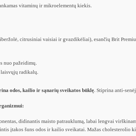
ankamas vitaminų ir mikroelementų kiekis.
eržolė, citrusiniai vaisiai ir gvazdikėliai), esančių Brit Prem
les nuo pažeidimų.
laisvųjų radikalų.
rina odos, kailio ir sąnarių sveikatos būklę
. Stiprina anti-senė
organizmui:
entas, didinantis maisto patrauklumą, labai lengvai virškinam
intis įtakos šuns odos ir kailio sveikatai. Mažas cholesterolio k