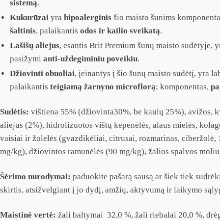
sistemą
.
Kukurūzai
yra
hipoalerginis
šio maisto šunims komponentas
šaltinis
, palaikantis
odos ir kailio sveikatą
.
Lašišų aliejus
, esantis Brit Premium šunų maisto sudėtyje, 
pasižymi
anti-uždegiminiu poveikiu
.
Džiovinti obuoliai
, įeinantys į šio šunų maisto sudėtį, yra l
palaikantis
teigiamą žarnyno microflorą
; komponentas,
pa
Sudėtis:
vištiena 55% (džiovinta30%, be kaulų 25%), avižos, kvie
aliejus (2%), hidrolizuotos vištų kepenėlės, alaus mielės, kola
vaisiai ir žolelės (gvazdikėliai, citrusai, rozmarinas, ciberžo
mg/kg), džiovintos ramunėlės (90 mg/kg), žalios spalvos moliu
Šėrimo nurodymai:
paduokite pašarą sausą ar šiek tiek sudrėk
skirtis, atsižvelgiant į jo dydį, amžių, aktyvumą ir laikymo s
Maistinė vertė:
žali baltymai 32,0 %, žali riebalai 20,0 %, dr