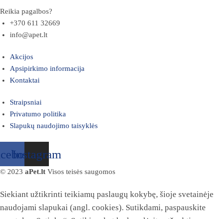
Reikia pagalbos?
+370 611 32669
info@apet.lt
Akcijos
Apsipirkimo informacija
Kontaktai
Straipsniai
Privatumo politika
Slapukų naudojimo taisyklės
acebook
Instagram
© 2023
aPet.lt
Visos teisės saugomos
Siekiant užtikrinti teikiamų paslaugų kokybę, šioje svetainėje
naudojami slapukai (angl. cookies). Sutikdami, paspauskite