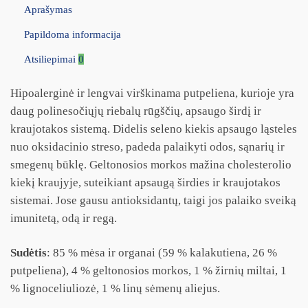
Aprašymas
Papildoma informacija
Atsiliepimai
0
Hipoalerginė ir lengvai virškinama putpeliena, kurioje yra
daug polinesočiųjų riebalų rūgščių, apsaugo širdį ir
kraujotakos sistemą. Didelis seleno kiekis apsaugo ląsteles
nuo oksidacinio streso, padeda palaikyti odos, sąnarių ir
smegenų būklę. Geltonosios morkos mažina cholesterolio
kiekį kraujyje, suteikiant apsaugą širdies ir kraujotakos
sistemai. Jose gausu antioksidantų, taigi jos palaiko sveiką
imunitetą, odą ir regą.
Sudėtis
: 85 % mėsa ir organai (59 % kalakutiena, 26 %
putpeliena), 4 % geltonosios morkos, 1 % žirnių miltai, 1
% lignoceliuliozė, 1 % linų sėmenų aliejus.