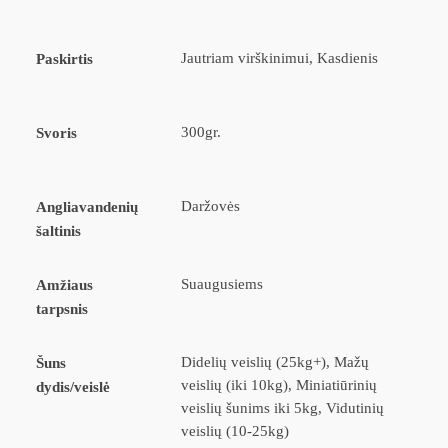
Jautriam virškinimui, Kasdienis
Paskirtis
300gr.
Svoris
Daržovės
Angliavandenių
šaltinis
Suaugusiems
Amžiaus
tarpsnis
Didelių veislių (25kg+), Mažų
Šuns
veislių (iki 10kg), Miniatiūrinių
dydis/veislė
veislių šunims iki 5kg, Vidutinių
veislių (10-25kg)