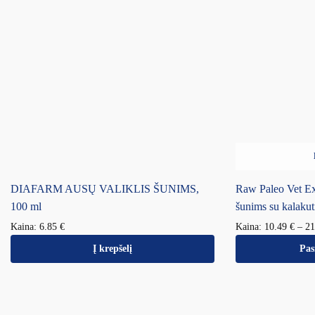
DIAFARM AUSŲ VALIKLIS ŠUNIMS,
Raw Paleo Vet Ex
100 ml
šunims su kalakut
Kaina:
6.85
€
Kaina:
10.49
€
–
2
Į krepšelį
Pas