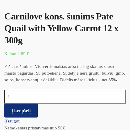
Carnilove kons. šunims Pate
Quail with Yellow Carrot 12 x
300g
Kaina:
2.89
€
Paštetas šunims. Visavertis maistas arba tiesiog skanus sauso
maisto pagardas. Su putpeliena. Sudėtyje nėra grūdų, bulvių, gmo,
sojos, konservantų ir dažiklių. Didelis mėsos kiekis – net 85%.
produkto kiekis: Carnilove kons. šunims Pate Quail with Yellow
Carrot 12 x 300g
Į krepšelį
Išsaugoti
Nemokamas pristatymas nuo 50€