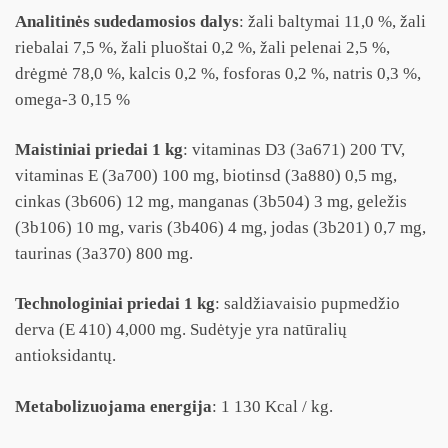
Analitinės sudedamosios dalys
: žali baltymai 11,0 %, žali
riebalai 7,5 %, žali pluoštai 0,2 %, žali pelenai 2,5 %,
drėgmė 78,0 %, kalcis 0,2 %, fosforas 0,2 %, natris 0,3 %,
omega-3 0,15 %
Maistiniai priedai 1 kg
: vitaminas D3 (3a671) 200 TV,
vitaminas E (3a700) 100 mg, biotinsd (3a880) 0,5 mg,
cinkas (3b606) 12 mg, manganas (3b504) 3 mg, geležis
(3b106) 10 mg, varis (3b406) 4 mg, jodas (3b201) 0,7 mg,
taurinas (3a370) 800 mg.
Technologiniai
priedai 1 kg
: saldžiavaisio pupmedžio
derva (E 410) 4,000 mg. Sudėtyje yra natūralių
antioksidantų.
Metabolizuojama energija
: 1 130 Kcal / kg.