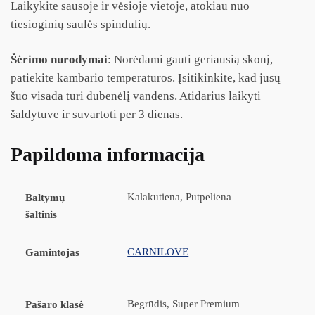
Laikykite sausoje ir vėsioje vietoje, atokiau nuo
tiesioginių saulės spindulių.
Šėrimo nurodymai
: Norėdami gauti geriausią skonį,
patiekite kambario temperatūros. Įsitikinkite, kad jūsų
šuo visada turi dubenėlį vandens. Atidarius laikyti
šaldytuve ir suvartoti per 3 dienas.
Papildoma informacija
Kalakutiena, Putpeliena
Baltymų
šaltinis
CARNILOVE
Gamintojas
Begrūdis, Super Premium
Pašaro klasė