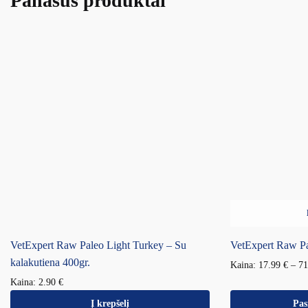
Panašūs produktai
VetExpert Raw Paleo Light Turkey – Su
VetExpert Raw P
kalakutiena 400gr.
Kaina:
17.99
€
–
7
Kaina:
2.90
€
Į krepšelį
Pas