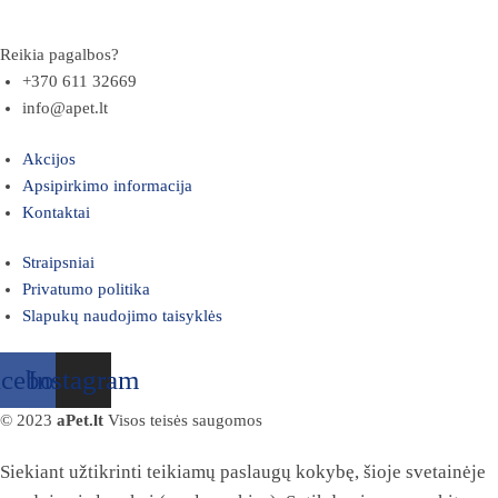
Reikia pagalbos?
+370 611 32669
info@apet.lt
Akcijos
Apsipirkimo informacija
Kontaktai
Straipsniai
Privatumo politika
Slapukų naudojimo taisyklės
acebook
Instagram
© 2023
aPet.lt
Visos teisės saugomos
Siekiant užtikrinti teikiamų paslaugų kokybę, šioje svetainėje