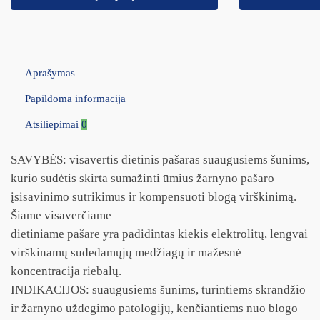
Aprašymas
Papildoma informacija
Atsiliepimai
0
SAVYBĖS: visavertis dietinis pašaras suaugusiems šunims,
kurio sudėtis skirta sumažinti ūmius žarnyno pašaro
įsisavinimo sutrikimus ir kompensuoti blogą virškinimą.
Šiame visaverčiame
dietiniame pašare yra padidintas kiekis elektrolitų, lengvai
virškinamų sudedamųjų medžiagų ir mažesnė
koncentracija riebalų.
INDIKACIJOS: suaugusiems šunims, turintiems skrandžio
ir žarnyno uždegimo patologijų, kenčiantiems nuo blogo