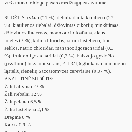
virškinimo ir blogo pašaro medžiagų įsisavinimo.
SUDĖTIS: ryžiai (51 %), dehidraduota kiauliena (25
%), kiaulienos riebalai, džiovintas cikorijų minkštimas,
džiovintos liucernos, monokalcio fosfatas, alaus
mielės (3 %), kalio chloridas, žirnių ląsteliena, linų
sėklos, natrio chloridas, mananooligosacharidai (0,3
%), fruktooligosacharidai (0,2 %), balsvojo gysločio
(psyllium) lukštai ir sėklos, ?-1,3/1,6 gliukanai nuo mielių
ląstelių sienelių Saccaromyces cerevisiae (0,07 %).
ANALITINĖ SUDĖTIS:
Žali baltymai 23 %
Žali riebalai 12 %
Žali pelenai 6,5 %
Žalia ląsteliena 2,1 %
Drėgmė 8 %
Kalcis 0,9 %