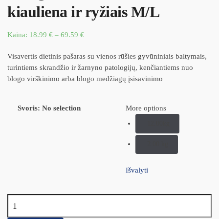
kiauliena ir ryžiais M/L
Kaina:
18.99
€
–
69.59
€
Visavertis dietinis pašaras su vienos rūšies gyvūniniais baltymais,
turintiems skrandžio ir žarnyno patologijų, kenčiantiems nuo
blogo virškinimo arba blogo medžiagų įsisavinimo
Svoris
:
No selection
More options
12.00kg
2.00 kg
Išvalyti
produkto kiekis: Exclusion Intestinal suaugusiems šunims su
kiauliena ir ryžiais M/L