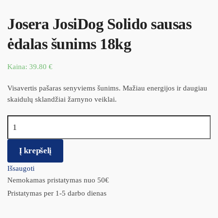
Josera JosiDog Solido sausas
ėdalas šunims 18kg
Kaina:
39.80
€
Visavertis pašaras senyviems šunims. Mažiau energijos ir daugiau
skaidulų sklandžiai žarnyno veiklai.
produkto kiekis: Josera JosiDog Solido sausas ėdalas šunims 18kg
Į krepšelį
Išsaugoti
Nemokamas pristatymas nuo 50€
Pristatymas per 1-5 darbo dienas