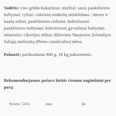
Sudėtis:
viso grūdo kukurūzai; miežiai; sausi paukštienos
baltymai; ryžiai; cukrinių runkelių minkštimas ; mėsos ir
kaulų miltai; paukštienos riebalai; hidrolizuoti
paukštienos baltymai; hidrolizuoti gyvuliniai baltymai;
mineralai; cikorijos miltai; džiovinta Naujosios Zelandijos
žaliųjų moliuskų (Perna canaliculus) mėsa.
Pakuotė:
parduodama 900 g, 18 kg pakuotėmis.
Rekomenduojamas pašaro kiekis vienam augintiniui per
parą
:
Svoris / 24 h
nuo
iki