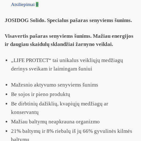
Atsiliepimai
0
JOSIDOG Solido. Specialus pašaras senyviems šunims.
Visavertis pašaras senyviems šunims. Mažiau energijos
ir daugiau skaidulų sklandžiai žarnyno veiklai.
„LIFE PROTECT“ tai unikalus veikliųjų medžiagų
derinys sveikam ir laimingam šuniui
Mažesnio aktyvumo senyviems šunims
Be sojos ir pieno produktų
Be dirbtinių dažiklių, kvapiųjų medžiagų ar
konservantų
Mažiau baltymų neapkrauna organizmo
21% baltymų ir 8% riebalų iš jų 66% gyvulinės kilmės
baltymų