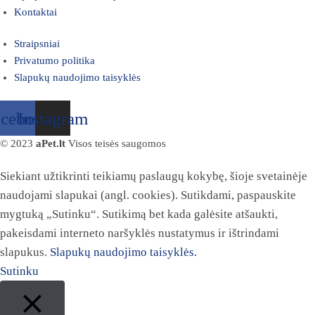
Kontaktai
Straipsniai
Privatumo politika
Slapukų naudojimo taisyklės
acebook
Instagram
© 2023
aPet.lt
Visos teisės saugomos
Siekiant užtikrinti teikiamų paslaugų kokybę, šioje svetainėje
naudojami slapukai (angl. cookies). Sutikdami, paspauskite
mygtuką „Sutinku“. Sutikimą bet kada galėsite atšaukti,
pakeisdami interneto naršyklės nustatymus ir ištrindami
slapukus.
Slapukų naudojimo taisyklės.
Sutinku