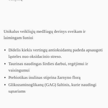
Unikalus veikliųjų medžiagų derinys sveikam ir
laimingam šuniui
Didelis kiekis vertingų antioksidantų padeda apsaugoti
ląsteles nuo oksidacinio streso.
Taurinas naudingas širdies darbui, regėjimui ir
vaisingumui
Prebiotikas inulinas stiprina žarnyno florą
Glikozaminoglikanų (GAG) šaltinis, kurie naudingi
sąnariams