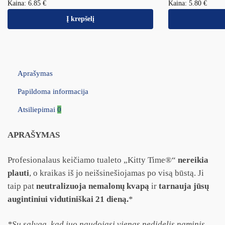
Kaina:
6.85
€
Kaina:
5.80
€
Į krepšelį
Aprašymas
Papildoma informacija
Atsiliepimai
0
APRAŠYMAS
Profesionalaus keičiamo tualeto „Kitty Time®“
nereikia
plauti
, o kraikas iš jo neišsinešiojamas po visą būstą. Ji
taip pat
neutralizuoja nemalonų kvapą
ir
tarnauja jūsų
augintiniui vidutiniškai 21 dieną.
*
*Su sąlyga, kad juo naudojasi vienas nedidelis naminis