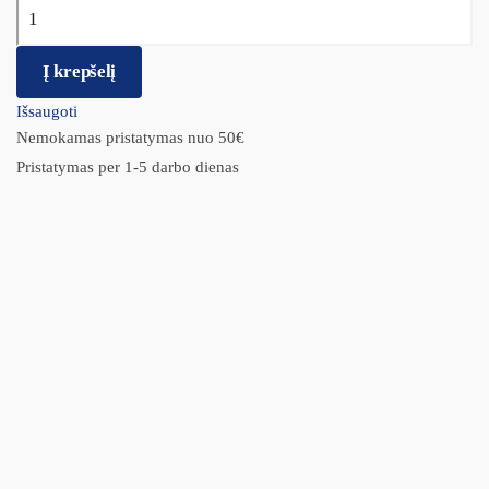
produkto kiekis: Kitty Time – Profesionalus Keičiamas Tualetas
Katėms
Į krepšelį
Išsaugoti
Nemokamas pristatymas nuo 50€
Pristatymas per 1-5 darbo dienas