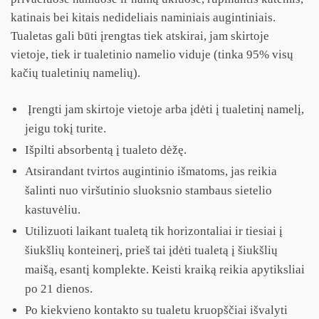
katinais bei kitais nedideliais naminiais augintiniais.
Tualetas gali būti įrengtas tiek atskirai, jam skirtoje
vietoje, tiek ir tualetinio namelio viduje (tinka 95% visų
kačių tualetinių namelių).
Įrengti jam skirtoje vietoje arba įdėti į tualetinį namelį,
jeigu tokį turite.
Išpilti absorbentą į tualeto dėžę.
Atsirandant tvirtos augintinio išmatoms, jas reikia
šalinti nuo viršutinio sluoksnio stambaus sietelio
kastuvėliu.
Utilizuoti laikant tualetą tik horizontaliai ir tiesiai į
šiukšlių konteinerį, prieš tai įdėti tualetą į šiukšlių
maišą, esantį komplekte. Keisti kraiką reikia apytiksliai
po 21 dienos.
Po kiekvieno kontakto su tualetu kruopščiai išvalyti