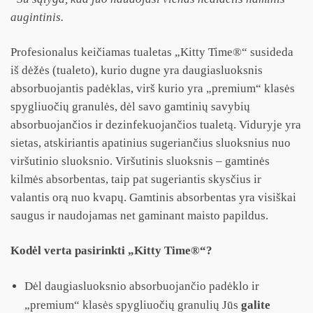
augintinis.
Profesionalus keičiamas tualetas „Kitty Time®“ susideda
iš dėžės (tualeto), kurio dugne yra daugiasluoksnis
absorbuojantis padėklas, virš kurio yra „premium“ klasės
spygliuočių granulės, dėl savo gamtinių savybių
absorbuojančios ir dezinfekuojančios tualetą. Viduryje yra
sietas, atskiriantis apatinius sugeriančius sluoksnius nuo
viršutinio sluoksnio. Viršutinis sluoksnis – gamtinės
kilmės absorbentas, taip pat sugeriantis skysčius ir
valantis orą nuo kvapų. Gamtinis absorbentas yra visiškai
saugus ir naudojamas net gaminant maisto papildus.
Kodėl verta pasirinkti „Kitty Time®“?
Dėl daugiasluoksnio absorbuojančio padėklo ir
„premium“ klasės spygliuočių granulių Jūs
galite