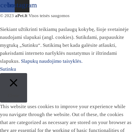
acebook
Instagram
© 2023
aPet.lt
Visos teisės saugomos
Siekiant užtikrinti teikiamų paslaugų kokybę, šioje svetainėje
naudojami slapukai (angl. cookies). Sutikdami, paspauskite
mygtuką „Sutinku“. Sutikimą bet kada galėsite atšaukti,
pakeisdami interneto naršyklės nustatymus ir ištrindami
slapukus.
Slapukų naudojimo taisyklės.
Sutinku
Close
This website uses cookies to improve your experience while
you navigate through the website. Out of these, the cookies
that are categorized as necessary are stored on your browser as
they are essential for the working of basic functionalities of