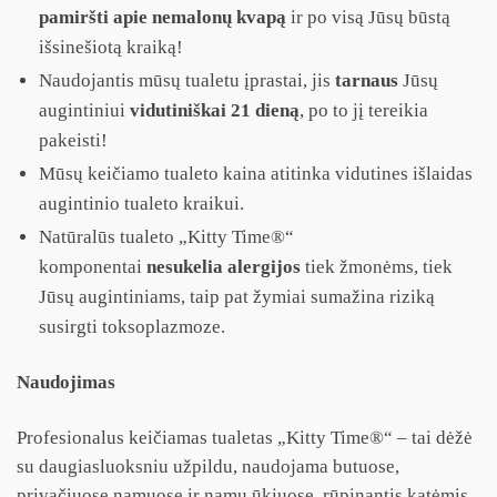
pamiršti apie nemalonų kvapą
ir po visą Jūsų būstą
išsinešiotą kraiką!
Naudojantis mūsų tualetu įprastai, jis
tarnaus
Jūsų
augintiniui
vidutiniškai 21 dieną
, po to jį tereikia
pakeisti!
Mūsų keičiamo tualeto kaina atitinka vidutines išlaidas
augintinio tualeto kraikui.
Natūralūs tualeto „Kitty Time®“
komponentai
nesukelia alergijos
tiek žmonėms, tiek
Jūsų augintiniams, taip pat žymiai sumažina riziką
susirgti toksoplazmoze.
Naudojimas
Profesionalus keičiamas tualetas „Kitty Time®“ – tai dėžė
su daugiasluoksniu užpildu, naudojama butuose,
privačiuose namuose ir namų ūkiuose, rūpinantis katėmis,