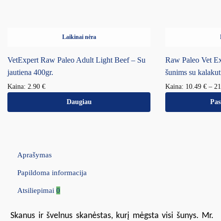
Laikinai nėra
VetExpert Raw Paleo Adult Light Beef – Su
Raw Paleo Vet Ex
jautiena 400gr.
šunims su kalakut
Kaina:
2.90
€
Kaina:
10.49
€
–
2
Daugiau
Pas
Aprašymas
Papildoma informacija
Atsiliepimai
0
Skanus ir švelnus skanėstas, kurį mėgsta visi šunys. Mr.