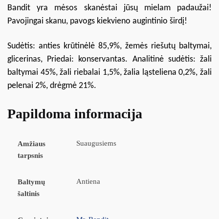
Bandit yra mėsos skanėstai jūsų mielam padaužai!
Pavojingai skanu, pavogs kiekvieno augintinio širdį!
Sudėtis: anties krūtinėlė 85,9%, žemės riešutų baltymai,
glicerinas, Priedai: konservantas. Analitinė sudėtis: žali
baltymai 45%, žali riebalai 1,5%, žalia ląsteliena 0,2%, žali
pelenai 2%, drėgmė 21%.
Papildoma informacija
Suaugusiems
Amžiaus
tarpsnis
Antiena
Baltymų
šaltinis