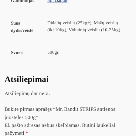
Mr. Bandit
Gamintojas
Didelių veislių (25kg+), Mažų veislių
Šuns
(iki 10kg), Vidutinių veislių (10-25kg)
dydis/veislė
500gr.
Svoris
Atsiliepimai
Atsiliepimų dar nėra.
Būkite pirmas aprašęs “Mr. Bandit STRIPS antienos
juostelės 500g”
El. pašto adresas nebus skelbiamas.
Būtini laukeliai
pažymėti
*