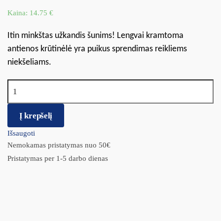
Kaina:
14.75
€
Itin minkštas užkandis šunims! Lengvai kramtoma
antienos krūtinėlė yra puikus sprendimas reikliems
niekšeliams.
produkto kiekis: Mr. Bandit STRIPS antienos juostelės 500g
Į krepšelį
Išsaugoti
Nemokamas pristatymas nuo 50€
Pristatymas per 1-5 darbo dienas