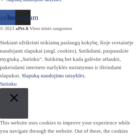
acebook
Instagram
© 2023
aPet.lt
Visos teisės saugomos
Siekiant užtikrinti teikiamų paslaugų kokybę, šioje svetainėje
naudojami slapukai (angl. cookies). Sutikdami, paspauskite
mygtuką „Sutinku“. Sutikimą bet kada galėsite atšaukti,
pakeisdami interneto naršyklės nustatymus ir ištrindami
slapukus.
Slapukų naudojimo taisyklės.
Sutinku
Close
This website uses cookies to improve your experience while
you navigate through the website. Out of these, the cookies