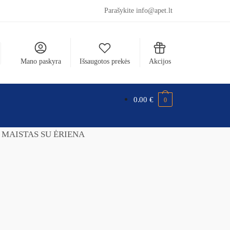
Parašykite info@apet.lt
Mano paskyra
Išsaugotos prekės
Akcijos
0.00
€
0
 MAISTAS SU ĖRIENA