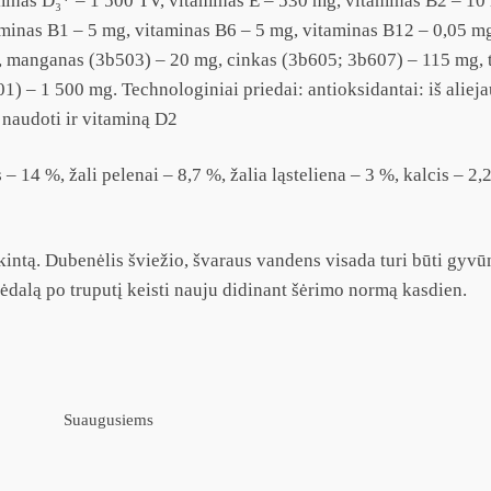
taminas D₃* – 1 500 TV, vitaminas E – 530 mg, vitaminas B2 – 10
minas B1 – 5 mg, vitaminas B6 – 5 mg, vitaminas B12 – 0,05 mg,
g, manganas (3b503) – 20 mg, cinkas (3b605; 3b607) – 115 mg, 
1) – 1 500 mg. Technologiniai priedai: antioksidantai: iš aliej
 naudoti ir vitaminą D2
14 %, žali pelenai – 8,7 %, žalia ląsteliena – 3 %, kalcis – 2,2 
ėkintą. Dubenėlis šviežio, švaraus vandens visada turi būti g
 ėdalą po truputį keisti nauju didinant šėrimo normą kasdien.
Suaugusiems