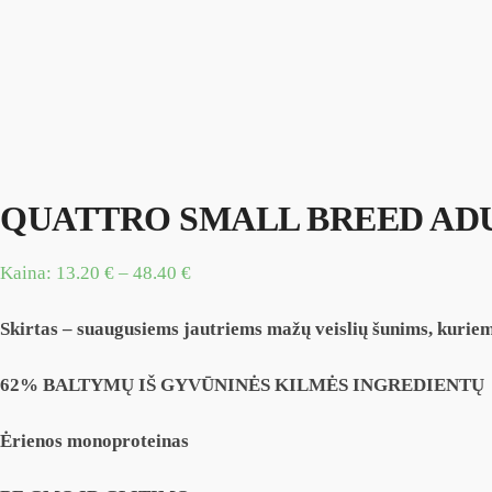
QUATTRO SMALL BREED ADU
Kaina:
13.20
€
–
48.40
€
Skirtas – suaugusiems jautriems mažų veislių šunims, kuriem
62% BALTYMŲ IŠ GYVŪNINĖS KILMĖS INGREDIENTŲ
Ėrienos monoproteinas