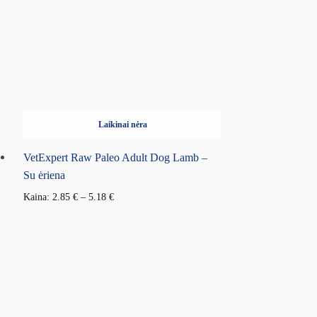
Laikinai nėra
VetExpert Raw Paleo Adult Dog Lamb –
Su ėriena
Kaina:
2.85
€
–
5.18
€