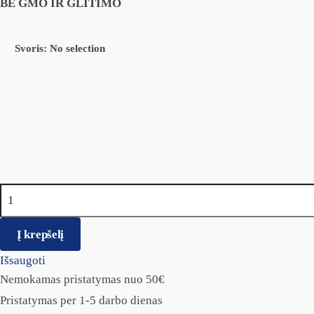
BE GMO IR GLITIMO
Svoris
:
No selection
produkto kiekis: QUATTRO SMALL BREED ADULT SAUSAS
Į krepšelį
Išsaugoti
Nemokamas pristatymas nuo 50€
Pristatymas per 1-5 darbo dienas