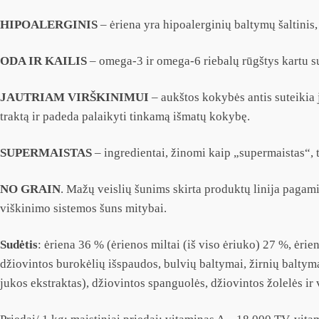
HIPOALERGINIS
– ėriena yra hipoalerginių baltymų šaltinis,
ODA IR KAILIS
– omega-3 ir omega-6 riebalų rūgštys kartu su 
JAUTRIAM VIRŠKINIMUI
– aukštos kokybės antis suteikia 
traktą ir padeda palaikyti tinkamą išmatų kokybę.
SUPERMAISTAS
– ingredientai, žinomi kaip „supermaistas“, 
NO GRAIN
. Mažų veislių šunims skirta produktų linija pagam
viškinimo sistemos šuns mitybai.
Sudėtis
: ėriena 36 % (ėrienos miltai (iš viso ėriuko) 27 %, ėrie
džiovintos burokėlių išspaudos, bulvių baltymai, žirnių baltymai
jukos ekstraktas), džiovintos spanguolės, džiovintos žolelės ir 