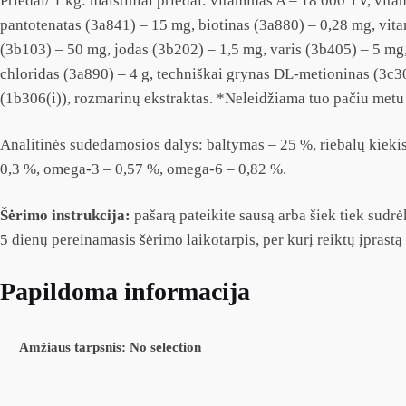
Priedai/ 1 kg: maistiniai priedai: vitaminas A – 18 000 TV, vi
pantotenatas (3a841) – 15 mg, biotinas (3a880) – 0,28 mg, vita
(3b103) – 50 mg, jodas (3b202) – 1,5 mg, varis (3b405) – 5 m
chloridas (3a890) – 4 g, techniškai grynas DL-metioninas (3c30
(1b306(i)), rozmarinų ekstraktas. *Neleidžiama tuo pačiu metu
Analitinės sudedamosios dalys: baltymas – 25 %, riebalų kiekis – 
0,3 %, omega-3 – 0,57 %, omega-6 – 0,82 %.
Šėrimo instrukcija:
pašarą pateikite sausą arba šiek tiek sudr
5 dienų pereinamasis šėrimo laikotarpis, per kurį reiktų įprastą
Papildoma informacija
Amžiaus tarpsnis
:
No selection