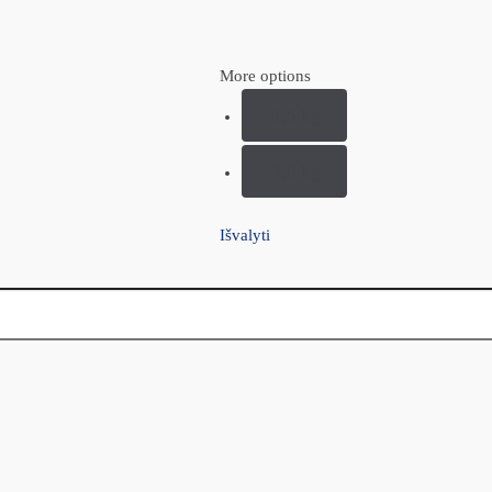
More options
1,5 kg
7,0 kg
Išvalyti
 BEGRŪDIS MAISTAS SU ĖRIENA