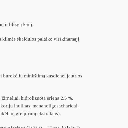
 ir blizgų kailį.
s kilmės skaidulos palaiko virškinamąjį
ei burokėlių minkštimą kasdienei jautrios
 žirneliai, hidrolizuota ėriena 2,5 %,
cikorijų inulinas, mananoligosacharidai,
kėliai, greipfrutų ekstraktas).