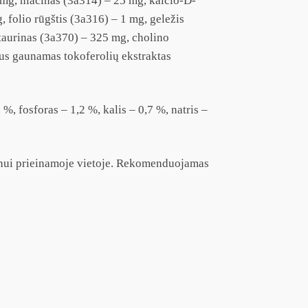
 mg, niacinas (3a314) – 25 mg, kalcio-D-
 folio rūgštis (3a316) – 1 mg, geležis
taurinas (3a370) – 325 mg, cholino
aus gaunamas tokoferolių ekstraktas
%, fosforas – 1,2 %, kalis – 0,7 %, natris –
yvūnui prieinamoje vietoje. Rekomenduojamas