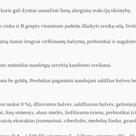
 kuris gali žymiai sumažinti šunų alerginių reakcijų tikimybę.
cinku ir B grupės vitaminais padeda išlaikyti sveiką odą, švelnų
jūsų šuniui lengvai virškinamų baltymų, prebiotikai ir augalinė
turi natūraliai naudingų savybių kasdienei sveikatai.
inta be grūdų. Produktai pagaminti naudojant saldžias bulves b
nos taukai 9 %), džiovintos bulvės, saldžiosios bulvės, geltonieji
, linų sėmenys, alaus mielės, liofilizuota ėriena, prebiotikai (
vaisių ekstraktas (rozmarinai, ciberžolės, medetkų žiedai, gvazdi