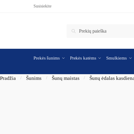
Skip to navigation
Skip to content
Susisiekite
Ieškoti:
Ieškoti
Prekės šunims
Prekės katėms
Smulkiems
Pradžia
Šunims
Šunų maistas
Šunų ėdalas kasdien
/
/
/