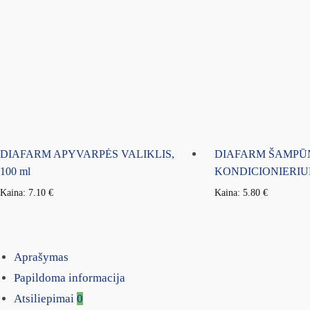
DIAFARM APYVARPĖS VALIKLIS,
DIAFARM ŠAMPŪ
100 ml
KONDICIONIERIUM
Kaina:
7.10
€
Kaina:
5.80
€
Aprašymas
Papildoma informacija
Atsiliepimai
0