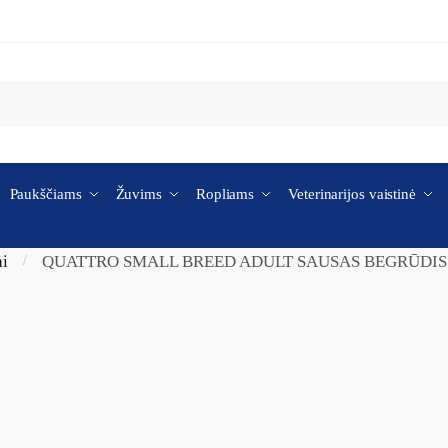
Paukščiams
Žuvims
Ropliams
Veterinarijos vaistinė
ai
QUATTRO SMALL BREED ADULT SAUSAS BEGRŪDIS
/