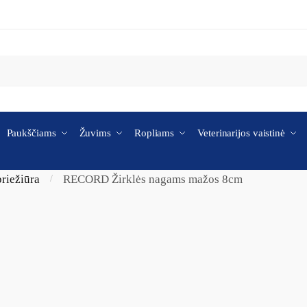
Paukščiams
Žuvims
Ropliams
Veterinarijos vaistinė
riežiūra
RECORD Žirklės nagams mažos 8cm
/