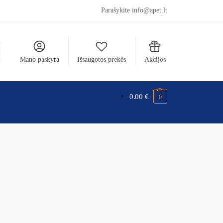
Parašykite info@apet.lt
Mano paskyra
Išsaugotos prekės
Akcijos
0.00
€
0