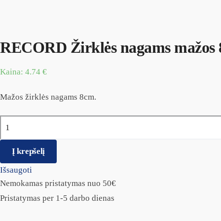
RECORD Žirklės nagams mažos
Kaina:
4.74
€
Mažos žirklės nagams 8cm.
produkto kiekis: RECORD Žirklės nagams mažos 8cm
Į krepšelį
Išsaugoti
Nemokamas pristatymas nuo 50€
Pristatymas per 1-5 darbo dienas