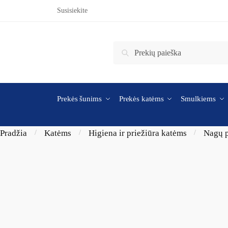
Skip to navigation
Skip to content
Susisiekite
Ieškoti:
Ieškoti
Prekės šunims
Prekės katėms
Smulkiems
Pradžia
Katėms
Higiena ir priežiūra katėms
Nagų p
/
/
/