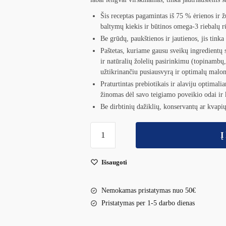
Šis receptas pagamintas iš 75 % ėrienos ir 
baltymų kiekis ir būtinos omega-3 riebalų r
Be grūdų, paukštienos ir jautienos, jis tinka
Paštetas, kuriame gausu sveikų ingredientų
ir natūralių žolelių pasirinkimu (topinambų,
užtikrinančiu pusiausvyrą ir optimalų malo
Praturtintas prebiotikais ir alaviju optimali
žinomas dėl savo teigiamo poveikio odai ir k
Be dirbtinių dažiklių, konservantų ar kvapi
Į
Išsaugoti
Nemokamas pristatymas nuo 50€
Pristatymas per 1-5 darbo dienas