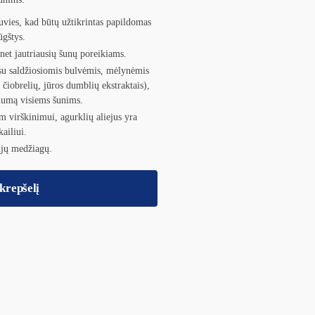
žuvies, kad būtų užtikrintas papildomas
ūgštys.
 net jautriausių šunų poreikiams.
 su saldžiosiomis bulvėmis, mėlynėmis
 čiobrelių, jūros dumblių ekstraktais),
numą visiems šunims.
am virškinimui, agurklių aliejus yra
ailiui.
ųjų medžiagų.
 krepšelį