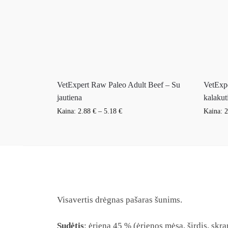
VetExpert Raw Paleo Adult Beef – Su
VetExpe
jautiena
kalakut
Kaina:
2.88
€
–
5.18
€
Kaina:
2
Visavertis drėgnas pašaras šunims.
Sudėtis
: ėriena 45 % (ėrienos mėsa, širdis, skr