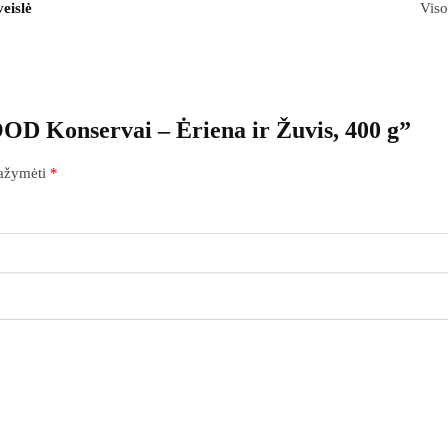
veislė
Viso
D Konservai – Ėriena ir Žuvis, 400 g”
pažymėti
*