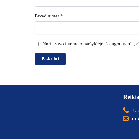
Pavadinimas
*
Noriu savo interneto naršyklėje išsaugoti vardą, el
Reiki
+3
inf