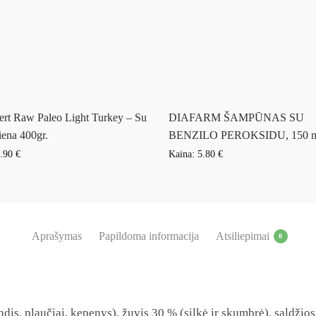
rt Raw Paleo Light Turkey – Su
DIAFARM ŠAMPŪNAS SU
iena 400gr.
BENZILO PEROKSIDU, 150 
.90
€
Kaina:
5.80
€
Aprašymas
Papildoma informacija
Atsiliepimai
0
andis, plaučiai, kepenys), žuvis 30 % (silkė ir skumbrė), saldžio