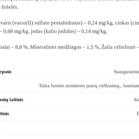
 žolelės.
varis (vario(II) sulfato pentahidratas) – 0,24 mg/kg, cinkas (c
 0,68 mg/kg, jodas (kalio jodidas) – 0,14 mg/kg.
iebalai – 8,8 %, Mineralinės medžiagos – 1,5 %, Žalia celiuliozė
rpsnis
Suaugusiems
Tinka šunims turintiems jautrų virškinimą., Jautria
nių šaltinis
Sa
tinis
Ė
s