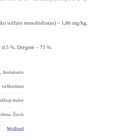
inko sulfato monohidratas) – 1,86 mg/kg,
 – 0,5 %, Drėgmė – 75 %.
, šuniukams
m virškinimui
ldžioji bulvė
riena, Žuvis
Wolfood