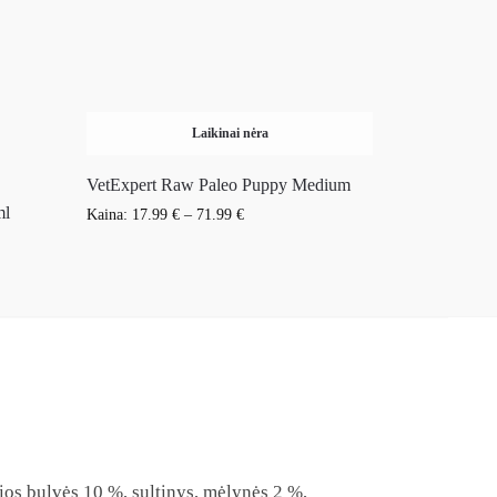
Laikinai nėra
VetExpert Raw Paleo Puppy Medium
ml
Kaina:
17.99
€
–
71.99
€
sios bulvės 10 %, sultinys, mėlynės 2 %,