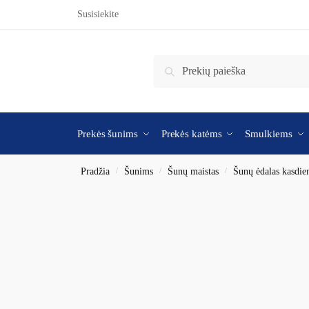
Susisiekite
Ieškoti
Prekės šunims
Prekės katėms
Smulkiems
Pradžia
/
Šunims
/
Šunų maistas
/
Šunų ėdalas kasdie