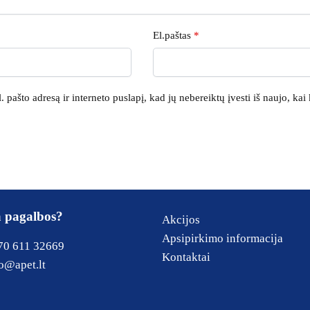
El.paštas
*
. pašto adresą ir interneto puslapį, kad jų nebereiktų įvesti iš naujo, kai
a pagalbos?
Akcijos
Apsipirkimo informacija
70 611 32669
Kontaktai
o@apet.lt