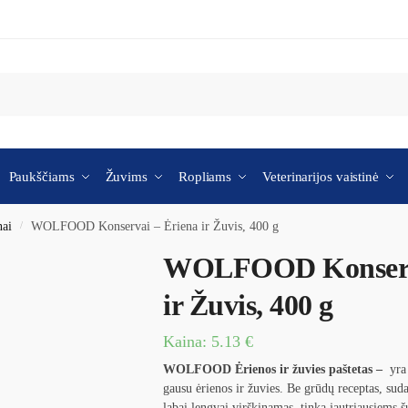
Paukščiams
Žuvims
Ropliams
Veterinarijos vaistinė
nai
/
WOLFOOD Konservai – Ėriena ir Žuvis, 400 g
WOLFOOD Konserva
ir Žuvis, 400 g
Kaina:
5.13
€
WOLFOOD Ėrienos ir žuvies paštetas –
yra 
gausu ėrienos ir žuvies. Be grūdų receptas, sud
labai lengvai virškinamas, tinka jautriausiems 