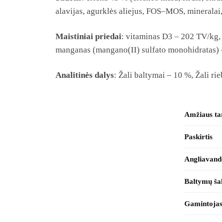
alavijas, agurklės aliejus, FOS–MOS, mineralai,
Maistiniai priedai
: vitaminas D3 – 202 TV/kg, 
manganas (mangano(II) sulfato monohidratas) –
Analitinės dalys
: Žali baltymai – 10 %, Žali r
Amžiaus ta
Paskirtis
Angliavande
Baltymų šal
Gamintoja