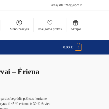
Parašykite info@apet.lt
Mano paskyra
Išsaugotos prekės
Akcijos
0.00
€
0
i – Ėriena
gardus begrūdis paštetas, kuriame
arytas iš 45 % ėrienos ir 30 % žuvies,
šunims.