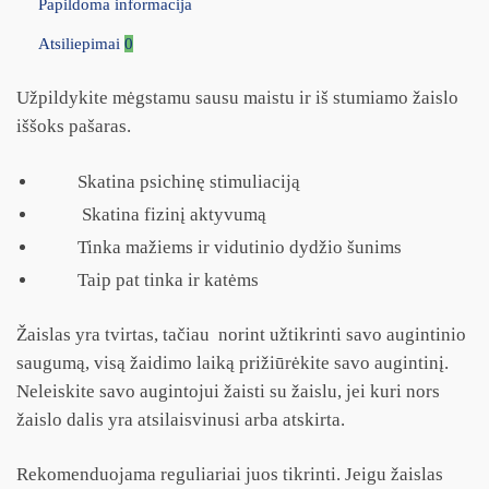
Papildoma informacija
Atsiliepimai
0
Užpildykite mėgstamu sausu maistu ir iš stumiamo žaislo
iššoks pašaras.
Skatina psichinę stimuliaciją
Skatina fizinį aktyvumą
Tinka mažiems ir vidutinio dydžio šunims
Taip pat tinka ir katėms
Žaislas yra tvirtas, tačiau norint užtikrinti savo augintinio
saugumą, visą žaidimo laiką prižiūrėkite savo augintinį.
Neleiskite savo augintojui žaisti su žaislu, jei kuri nors
žaislo dalis yra atsilaisvinusi arba atskirta.
Rekomenduojama reguliariai juos tikrinti. Jeigu žaislas