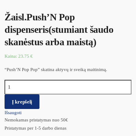
Žaisl.Push’N Pop
dispenseris(stumiant šaudo
skanėstus arba maistą)
Kaina:
23.75
€
“Push’N Pop Pop” skatina aktyvų ir sveiką maitinimą.
produkto kiekis: Žaisl.Push’N Pop dispenseris(stumiant šaudo
skanėstus arba maistą)
Į krepšelį
Išsaugoti
Nemokamas pristatymas nuo 50€
Pristatymas per 1-5 darbo dienas