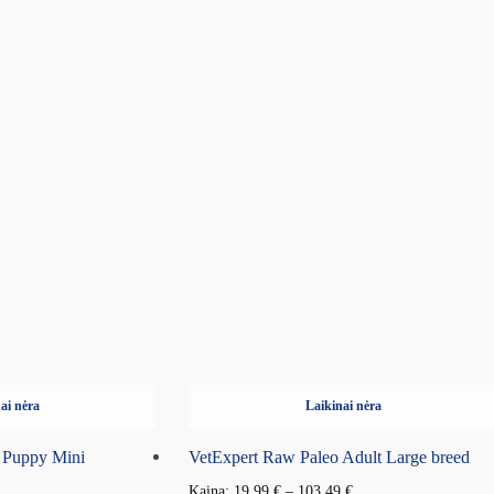
ai nėra
Laikinai nėra
 Puppy Mini
VetExpert Raw Paleo Adult Large breed
Kaina:
19.99
€
–
103.49
€