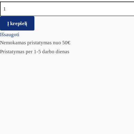
produkto kiekis: Žaislas Play Strong guminis kamuoliukas 8cm
Į krepšelį
Išsaugoti
Nemokamas pristatymas nuo 50€
Pristatymas per 1-5 darbo dienas