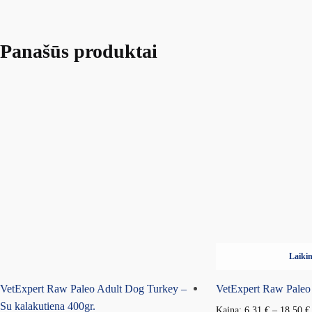
Panašūs produktai
Laikin
VetExpert Raw Paleo Adult Dog Turkey –
VetExpert Raw Paleo
Su kalakutiena 400gr.
Kaina:
6.31
€
–
18.50
€