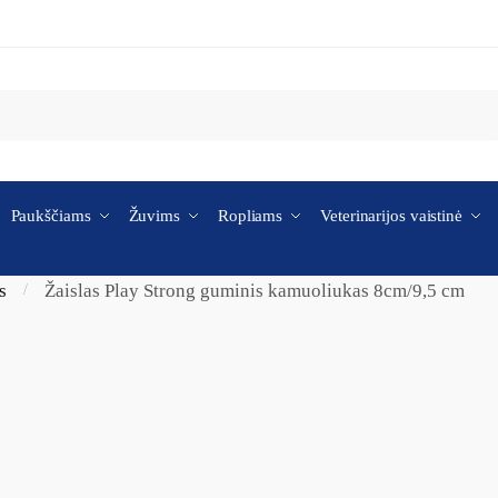
Paukščiams
Žuvims
Ropliams
Veterinarijos vaistinė
s
Žaislas Play Strong guminis kamuoliukas 8cm/9,5 cm
/