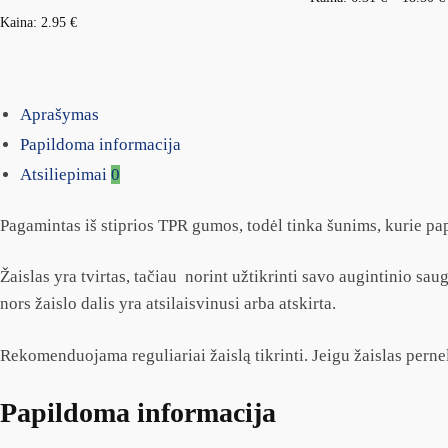
Kaina:
2.95
€
Aprašymas
Papildoma informacija
Atsiliepimai
0
Pagamintas iš stiprios TPR gumos, todėl tinka šunims, kurie pap
Žaislas yra tvirtas, tačiau norint užtikrinti savo augintinio saug
nors žaislo dalis yra atsilaisvinusi arba atskirta.
Rekomenduojama reguliariai žaislą tikrinti. Jeigu žaislas pernel
Papildoma informacija