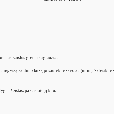
rastus žaislus greitai sugraužia.
umą, visą žaidimo laiką prižiūrėkite savo augintinį. Neleiskite sa
yg pažeistas, pakeiskite jį kitu.