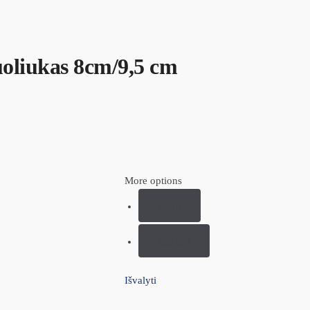
uoliukas 8cm/9,5 cm
More options
8 cm.
9,5 cm.
Išvalyti