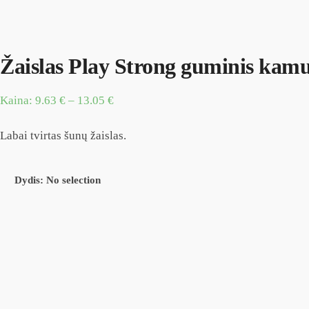
Žaislas Play Strong guminis kam
Kaina:
9.63
€
–
13.05
€
Labai tvirtas šunų žaislas.
Dydis
:
No selection