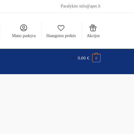
Parašykite info@apet.lt
Mano paskyra
Išsaugotos prekės
Akcijos
0.00
€
0