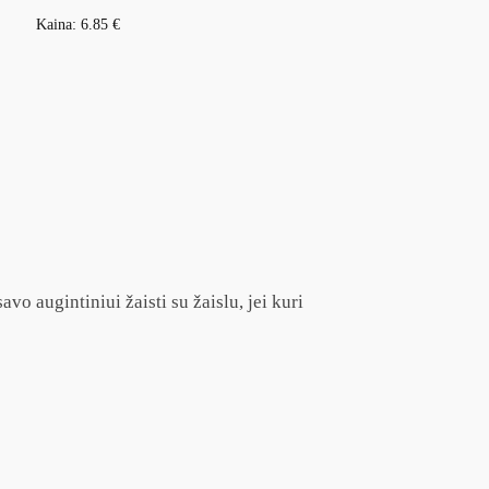
Kaina:
6.85
€
vo augintiniui žaisti su žaislu, jei kuri